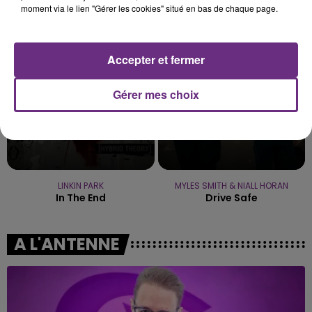
moment via le lien "Gérer les cookies" situé en bas de chaque page.
Mi Chico
15h48
15h48
15h44
15h44
Accepter et fermer
Gérer mes choix
LINKIN PARK
MYLES SMITH & NIALL HORAN
In The End
Drive Safe
A L'ANTENNE