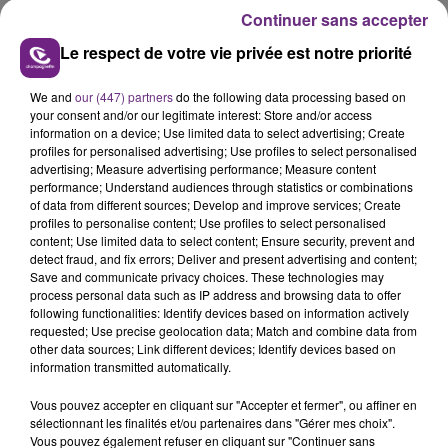
Continuer sans accepter
Le respect de votre vie privée est notre priorité
We and
our (447) partners
do the following data processing based on
your consent and/or our legitimate interest: Store and/or access
information on a device; Use limited data to select advertising; Create
L'INSPECTION DU TRAVAIL RAPPELLE À
profiles for personalised advertising; Use profiles to select personalised
L'ORDRE SUR LES CONDITIONS DE...
advertising; Measure advertising performance; Measure content
Alors que les dates de début des vendange 2026
performance; Understand audiences through statistics or combinations
of data from different sources; Develop and improve services; Create
s'est avéré être plus précoce que prévu,
profiles to personalise content; Use profiles to select personalised
l'inspection du Travail en profite pour rappeler
content; Use limited data to select content; Ensure security, prevent and
TITRES DIFFUSÉS
les conditions de...
detect fraud, and fix errors; Deliver and present advertising and content;
Save and communicate privacy choices. These technologies may
process personal data such as IP address and browsing data to offer
4h33
4h33
4h29
4h29
following functionalities: Identify devices based on information actively
requested; Use precise geolocation data; Match and combine data from
other data sources; Link different devices; Identify devices based on
information transmitted automatically.
Vous pouvez accepter en cliquant sur "Accepter et fermer", ou affiner en
sélectionnant les finalités et/ou partenaires dans "Gérer mes choix".
Vous pouvez également refuser en cliquant sur "Continuer sans