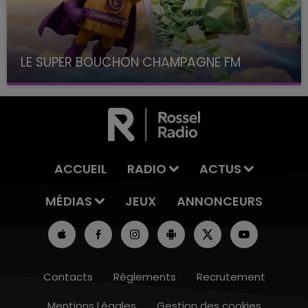
LE SUPER BOUCHON CHAMPAGNE FM
avec La Famille Champagne FM, à 8H10
ACCUEIL
RADIO
ACTUS
MÉDIAS
JEUX
ANNONCEURS
Contacts
Règlements
Recrutement
Mentions Légales
Gestion des cookies