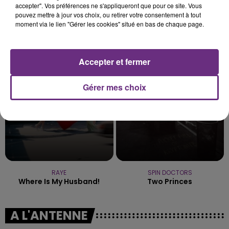
accepter". Vos préférences ne s'appliqueront que pour ce site. Vous
pouvez mettre à jour vos choix, ou retirer votre consentement à tout
moment via le lien "Gérer les cookies" situé en bas de chaque page.
CHRISTOPHE WILLEM
RIHANNA FEAT. CALVIN HARRIS
Systaime
We Found Love
Accepter et fermer
4h26
4h26
4h22
4h22
Gérer mes choix
RAYE
SPIN DOCTORS
Where Is My Husband!
Two Princes
A L'ANTENNE