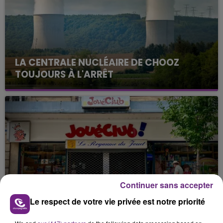
LA CENTRALE NUCLÉAIRE DE CHOOZ
TOUJOURS À L'ARRÊT
Cela fait déjà une semaine que la centrale
nucléaire ardennaise est à l'arrêt. Une situation
justifiée par la sécheresse intense qui est toujours
présente.
Continuer sans accepter
LE MAGASIN JOUÉCLUB DE REIMS FERME
SES PORTES
Le respect de votre vie privée est notre priorité
C'était l'une des institutions du centre-ville