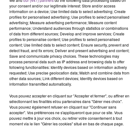
rémois. Le magasin JouéClub est contraint de
We and
our (447) partners
do the following data processing based on
your consent and/or our legitimate interest: Store and/or access
fermer ses portes.
TITRES DIFFUSÉS
information on a device; Use limited data to select advertising; Create
profiles for personalised advertising; Use profiles to select personalised
advertising; Measure advertising performance; Measure content
performance; Understand audiences through statistics or combinations
15h51
15h51
15h48
15h48
of data from different sources; Develop and improve services; Create
profiles to personalise content; Use profiles to select personalised
content; Use limited data to select content; Ensure security, prevent and
detect fraud, and fix errors; Deliver and present advertising and content;
Save and communicate privacy choices. These technologies may
process personal data such as IP address and browsing data to offer
following functionalities: Identify devices based on information actively
requested; Use precise geolocation data; Match and combine data from
other data sources; Link different devices; Identify devices based on
information transmitted automatically.
DJ GOJA & JASON DERULO &
LINKIN PARK
Vous pouvez accepter en cliquant sur "Accepter et fermer", ou affiner en
In The End
MELODY
sélectionnant les finalités et/ou partenaires dans "Gérer mes choix".
Mi Chico
Vous pouvez également refuser en cliquant sur "Continuer sans
accepter". Vos préférences ne s'appliqueront que pour ce site. Vous
pouvez mettre à jour vos choix, ou retirer votre consentement à tout
15h44
15h44
15h42
15h42
moment via le lien "Gérer les cookies" situé en bas de chaque page.