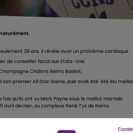
ématurément.
seulement 29 ans. Il révèle avoir un problème cardiaque.
 de conseiller fiscal aux Etats-Unis.
e Champagne Châlons Reims Basket.
 à son premier All Star Game, puis avait été été élu meille
fois qu’ils ont vu Mark Payne sous le maillot marnais,
 11 avril dernier, au complexe René Tys de Reims.
Contin