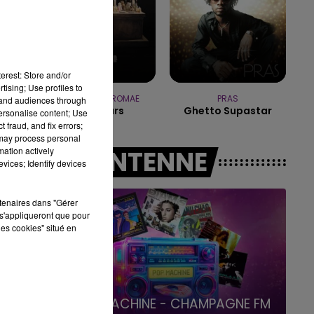
15h00 - 19h00
LE CLUB CHAMPAGNE FM
erest: Store and/or
tising; Use profiles to
TOVE LO & STROMAE
PRAS
tand audiences through
Des Fleurs
Ghetto Supastar
personalise content; Use
 fraud, and fix errors;
 may process personal
mation actively
A L'ANTENNE
vices; Identify devices
rtenaires dans "Gérer
s'appliqueront que pour
les cookies" situé en
19h00 - 19h15
LA POP MACHINE - CHAMPAGNE FM