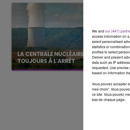
10h00 - 14h00
LE TICKET DE CAISSE
We and
our (447) partn
access information on a 
select personalised ad
statistics or combinatio
profiles to select person
LA CENTRALE NUCLÉAIRE DE CHOOZ
Deliver and present adv
TOUJOURS À L'ARRÊT
data such as IP address 
requested; Use precise g
Cela fait déjà une semaine que la centrale
based on information tra
nucléaire ardennaise est à l'arrêt. Une situation
justifiée par la sécheresse intense qui est
Vous pouvez accepter en 
toujours présente.
mes choix". Vous pouvez
ce site. Vous pouvez met
bas de chaque page.
14h00 - 15h00
La Radio Pop