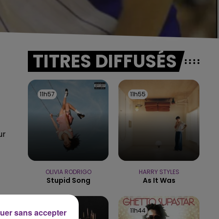
TITRES DIFFUSÉS
11h57
11h57
11h55
11h55
ur
OLIVIA RODRIGO
HARRY STYLES
Stupid Song
As It Was
11h48
11h48
11h44
11h44
uer sans accepter