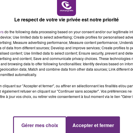
14h00 - 15h00
LA RADIO POP
Le respect de votre vie privée est notre priorité
ers
do the following data processing based on your consent and/or our legitimate int
device; Use limited data to select advertising; Create profiles for personalised adver
vertising; Measure advertising performance; Measure content performance; Unders
ns of data from different sources; Develop and improve services; Create profiles to 
alised content; Use limited data to select content; Ensure security, prevent and detect
LE MAGASIN JOUÉCLUB DE REIMS FERME
ertising and content; Save and communicate privacy choices. These technologies
SES PORTES
and browsing data to offer following functionalities: Identify devices based on infor
eolocation data; Match and combine data from other data sources; Link different de
C'était l'une des institutions du centre-ville
nsmitted automatically.
rémois. Le magasin JouéClub est contraint de
fermer ses portes.
cliquant sur "Accepter et fermer", ou affiner en sélectionnant les finalités et/ou pa
 également refuser en cliquant sur "Continuer sans accepter". Vos préférences ne 
tre à jour vos choix, ou retirer votre consentement à tout moment via le lien "Gérer 
15h00 - 19h00
Gérer mes choix
Accepter et fermer
Le Club Champagne FM