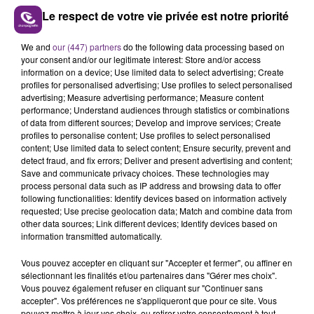
Le respect de votre vie privée est notre priorité
We and
our (447) partners
do the following data processing based on
VENEZ FÊTER CE WEEK-END
your consent and/or our legitimate interest: Store and/or access
L'ANNIVERSAIRE DE WOINIC
information on a device; Use limited data to select advertising; Create
profiles for personalised advertising; Use profiles to select personalised
Ce samedi 8 août sera un grand jour :
advertising; Measure advertising performance; Measure content
l'anniversaire du plus gros sanglier du monde.
performance; Understand audiences through statistics or combinations
Une fête est donc organisée et vous êtes tous
of data from different sources; Develop and improve services; Create
TITRES DIFFUSÉS
profiles to personalise content; Use profiles to select personalised
conviés !
content; Use limited data to select content; Ensure security, prevent and
detect fraud, and fix errors; Deliver and present advertising and content;
Save and communicate privacy choices. These technologies may
8h48
8h48
8h44
8h44
process personal data such as IP address and browsing data to offer
following functionalities: Identify devices based on information actively
requested; Use precise geolocation data; Match and combine data from
other data sources; Link different devices; Identify devices based on
information transmitted automatically.
Vous pouvez accepter en cliquant sur "Accepter et fermer", ou affiner en
sélectionnant les finalités et/ou partenaires dans "Gérer mes choix".
Vous pouvez également refuser en cliquant sur "Continuer sans
accepter". Vos préférences ne s'appliqueront que pour ce site. Vous
pouvez mettre à jour vos choix, ou retirer votre consentement à tout