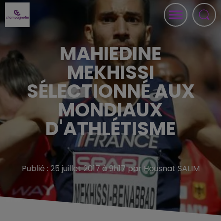
MAHIEDINE
MEKHISSI
SÉLECTIONNÉ AUX
MONDIAUX
D'ATHLÉTISME
Publié : 25 juillet 2017 à 9h17 par Housnat SALIM