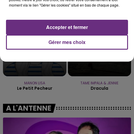
JENNIFER LOPEZ & DAVID GUETTA
P!NK
moment via le lien "Gérer les cookies" situé en bas de chaque page.
Save Me Tonight
What About Us
8h42
8h42
8h34
8h34
Accepter et fermer
Gérer mes choix
MANON LISA
TAME IMPALA & JENNIE
Le Petit Pecheur
Dracula
A L'ANTENNE