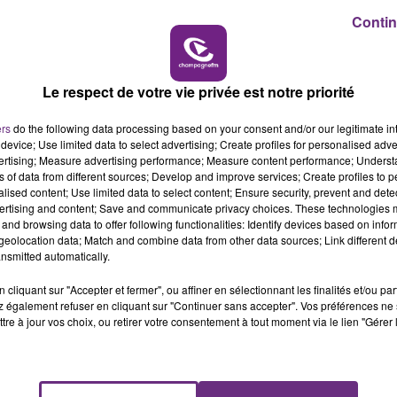
Contin
16h00 - 20h00
LE WEEK-END CHAMPAGNE FM
t à partir de 13h30, devant la préfecture à Charleville-
nne seront remis à un représentant de l’Etat.
Le respect de votre vie privée est notre priorité
ure à Troyes.
ers
do the following data processing based on your consent and/or our legitimate int
bilisation contre la loi travail, le trafic des bus et trams 
device; Use limited data to select advertising; Create profiles for personalised adver
vertising; Measure advertising performance; Measure content performance; Unders
ns of data from different sources; Develop and improve services; Create profiles to 
il Myriam El Khomri recevront les responsables syndicaux
alised content; Use limited data to select content; Ensure security, prevent and detect
ertising and content; Save and communicate privacy choices. These technologies
and browsing data to offer following functionalities: Identify devices based on infor
eolocation data; Match and combine data from other data sources; Link different de
nsmitted automatically.
cliquant sur "Accepter et fermer", ou affiner en sélectionnant les finalités et/ou pa
 également refuser en cliquant sur "Continuer sans accepter". Vos préférences ne 
tre à jour vos choix, ou retirer votre consentement à tout moment via le lien "Gérer 