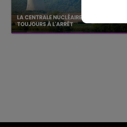
16h00 - 20h00
GNE FM
LE WEEK-END CHAMPAGNE F
LA CENTRALE NUCLÉAIRE DE CHOOZ
TOUJOURS À L'ARRÊT
Cela fait déjà une semaine que la centrale
nucléaire ardennaise est à l'arrêt. Une situation
justifiée par la sécheresse intense qui est
toujours présente.