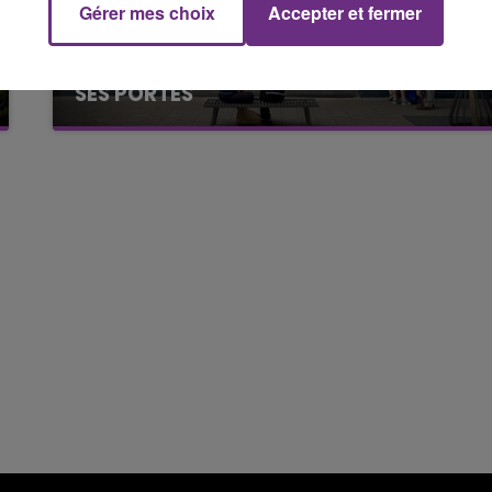
Gérer mes choix
Accepter et fermer
7h00 - 12h00
M
LE WEEK-END CHAMPAGNE FM
LE MAGASIN JOUÉCLUB DE REIMS FERME
SES PORTES
C'était l'une des institutions du centre-ville
rémois. Le magasin JouéClub est contraint de
fermer ses portes.