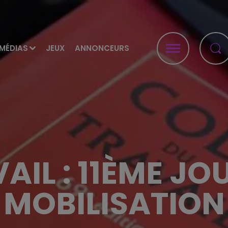
MÉDIAS
JEUX
ANNONCEURS
VAIL : 11ÈME JO
MOBILISATION