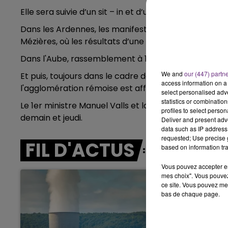
Elle sera suivie d’un sit – in et d’un barbecue.
7h00 - 12h00
LE WEEK-END CHAMPAGNE FM
Dans les Ardennes, les manifestants se rassembleron
Mézières, où les résultats d’une consultation citoye
Dans l'Aube, rassemblement à 17h devant la préfect
We and
our (447) partn
Et puis, toujours dans le cadre de cette journée de mo
access information on a 
l'agglomération rémoise est affecté.
select personalised ad
statistics or combinatio
Le 1er ministre Manuel Valls et la ministre du Trava
profiles to select person
demain et jeudi.
Deliver and present adv
data such as IP address 
requested; Use precise g
FIL D'ACTUS
based on information tra
Vous pouvez accepter en 
mes choix". Vous pouvez
ce site. Vous pouvez met
bas de chaque page.