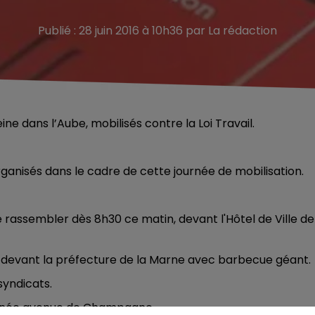
Publié : 28 juin 2016 à 10h36 par La rédaction
ne dans l’Aube, mobilisés contre la Loi Travail.
anisés dans le cadre de cette journée de mobilisation.
 rassembler dès 8h30 ce matin, devant l'Hôtel de Ville de
h devant la préfecture de la Marne avec barbecue géant.
syndicats.
tinée avenue de Champagne.