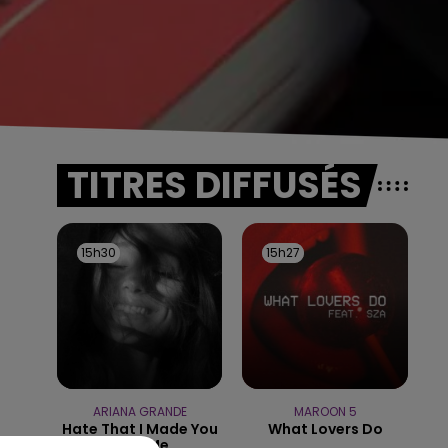
TITRES DIFFUSÉS
15h30
15h30
15h27
15h27
ARIANA GRANDE
MAROON 5
Hate That I Made You
What Lovers Do
Love Me