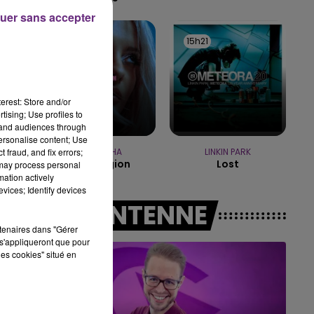
uer sans accepter
7h00 - 12h00
LE WEEK-END CHAMPAGNE FM
15h24
15h24
15h21
15h21
erest: Store and/or
de
tising; Use profiles to
tand audiences through
personalise content; Use
 fraud, and fix errors;
BEBE REXHA
LINKIN PARK
New Religion
Lost
 may process personal
mation actively
vices; Identify devices
A L'ANTENNE
rtenaires dans "Gérer
s'appliqueront que pour
les cookies" situé en