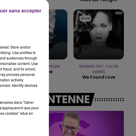
uer sans accepter
10h00 - 14h00
LE TICKET DE CAISSE
4h33
4h33
4h29
4h29
erest: Store and/or
tising; Use profiles to
tand audiences through
personalise content; Use
CHRISTOPHE WILLEM
RIHANNA FEAT. CALVIN
 fraud, and fix errors;
Systaime
HARRIS
 may process personal
We Found Love
mation actively
vices; Identify devices
A L'ANTENNE
rtenaires dans "Gérer
s'appliqueront que pour
les cookies" situé en