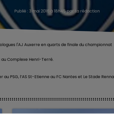
Publié : 3 mai 2016 à 18h45 par La rédaction
mologues l'AJ Auxerre en quarts de finale du championnat
i au Complexe Henri-Terré.
er au PSG, l’AS St-Etienne au FC Nantes et Le Stade Renna