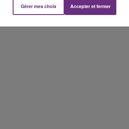
Gérer mes choix
Accepter et fermer
14h00 - 15h00
La Radio Pop