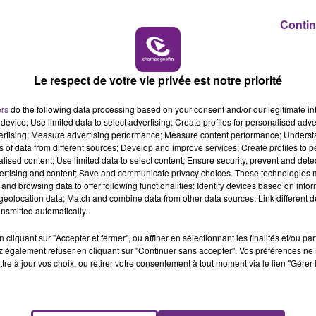
Contin
6h00 - 10h00
LA FAMILLE
Le respect de votre vie privée est notre priorité
L'INSPECTION DU TRAVAIL RAPPELLE À
ers
do the following data processing based on your consent and/or our legitimate int
device; Use limited data to select advertising; Create profiles for personalised adver
L'ORDRE SUR LES CONDITIONS DE...
vertising; Measure advertising performance; Measure content performance; Unders
Alors que les dates de début des vendange
ns of data from different sources; Develop and improve services; Create profiles to 
2026 s'est avéré être plus précoce que prévu,
alised content; Use limited data to select content; Ensure security, prevent and detect
ertising and content; Save and communicate privacy choices. These technologies
l'inspection du Travail en profite pour rappeler
and browsing data to offer following functionalities: Identify devices based on infor
les conditions de...
eolocation data; Match and combine data from other data sources; Link different de
nsmitted automatically.
cliquant sur "Accepter et fermer", ou affiner en sélectionnant les finalités et/ou pa
 également refuser en cliquant sur "Continuer sans accepter". Vos préférences ne 
tre à jour vos choix, ou retirer votre consentement à tout moment via le lien "Gérer 