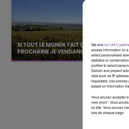
5h00 - 6h00
LE BEST OF DE LA FAMILLE
CHAMPAGNE FM
SI TOUT LE MONDE FAIT ÇA, MOI L'ANNÉE
We and
our (447) partn
access information on a 
PROCHAINE JE VENDANGE EN...
select personalised ad
La vendange en Champagne a débuté ce jeudi
statistics or combinatio
6 août dans la commune de Montgueux (Aube).
profiles to select person
Deliver and present adv
Du jamais vu !
data such as IP address 
requested; Use precise g
based on information tra
Vous pouvez accepter en 
mes choix". Vous pouvez
ce site. Vous pouvez met
bas de chaque page.