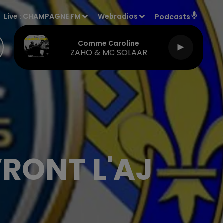
Live :
CHAMPAGNE FM
Webradios
Podcasts
Comme Caroline
ZAHO & MC SOLAAR
VRONT L'AJ