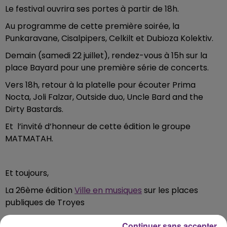
Le festival ouvrira ses portes à partir de 18h.
Au programme de cette première soirée, la
Punkaravane, Cisalpipers, Celkilt et Dubioza Kolektiv.
Demain (samedi 22 juillet), rendez-vous à 15h sur la
place Bayard pour une première série de concerts.
Vers 18h, retour à la platelle pour écouter Prima
Nocta, Joli Falzar, Outside duo, Uncle Bard and the
Dirty Bastards.
Et l’invité d’honneur de cette édition le groupe
MATMATAH.
Et toujours,
La 26ème édition
Ville en musiques
sur les places
publiques de Troyes
Les tournois de Chevalerie
au château-fort de Sedan
Continuer sans accepter