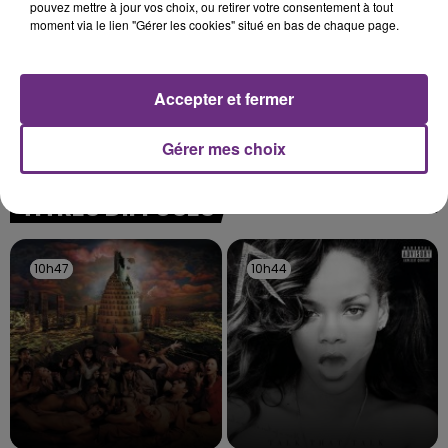
pouvez mettre à jour vos choix, ou retirer votre consentement à tout
moment via le lien "Gérer les cookies" situé en bas de chaque page.
VENEZ FÊTER CE WEEK-END
Accepter et fermer
L'ANNIVERSAIRE DE WOINIC
Ce samedi 8 août sera un grand jour :
Gérer mes choix
l'anniversaire du plus gros sanglier du monde.
Une fête est donc organisée et vous êtes tous
TITRES DIFFUSÉS
conviés !
10h47
10h47
10h44
10h44