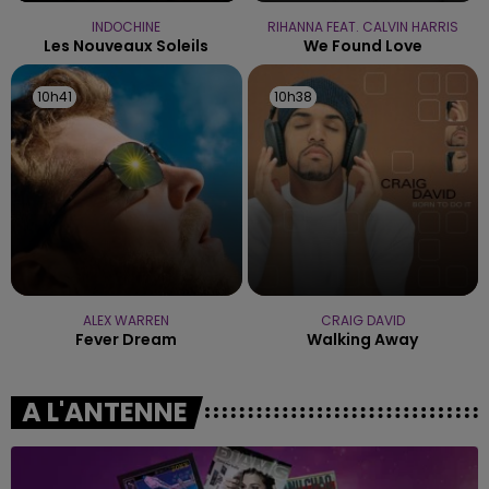
INDOCHINE
RIHANNA FEAT. CALVIN HARRIS
Les Nouveaux Soleils
We Found Love
10h41
10h41
10h38
10h38
ALEX WARREN
CRAIG DAVID
Fever Dream
Walking Away
A L'ANTENNE