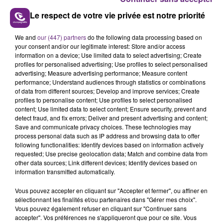
Châlons plage
Le respect de votre vie privée est notre priorité
FIL D'ACTUS
We and
our (447) partners
do the following data processing based on
your consent and/or our legitimate interest: Store and/or access
information on a device; Use limited data to select advertising; Create
profiles for personalised advertising; Use profiles to select personalised
advertising; Measure advertising performance; Measure content
performance; Understand audiences through statistics or combinations
of data from different sources; Develop and improve services; Create
profiles to personalise content; Use profiles to select personalised
content; Use limited data to select content; Ensure security, prevent and
detect fraud, and fix errors; Deliver and present advertising and content;
Save and communicate privacy choices. These technologies may
process personal data such as IP address and browsing data to offer
UN FEU DE REMORQUE BLOQUE LA
following functionalities: Identify devices based on information actively
requested; Use precise geolocation data; Match and combine data from
CIRCULATION DANS LES ARDENNES
other data sources; Link different devices; Identify devices based on
Un feu de remorque s'est déclaré ce mercredi en
information transmitted automatically.
fin de matinée sur l'A34.
Vous pouvez accepter en cliquant sur "Accepter et fermer", ou affiner en
sélectionnant les finalités et/ou partenaires dans "Gérer mes choix".
Vous pouvez également refuser en cliquant sur "Continuer sans
accepter". Vos préférences ne s'appliqueront que pour ce site. Vous