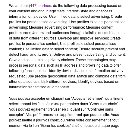
We and
our (447) partners
do the following data processing based on
your consent and/or our legitimate interest: Store and/or access
information on a device; Use limited data to select advertising; Create
profiles for personalised advertising; Use profiles to select personalised
advertising; Measure advertising performance; Measure content
performance; Understand audiences through statistics or combinations
of data from different sources; Develop and improve services; Create
profiles to personalise content; Use profiles to select personalised
content; Use limited data to select content; Ensure security, prevent and
SI TOUT LE MONDE FAIT ÇA, MOI L'ANNÉE
detect fraud, and fix errors; Deliver and present advertising and content;
PROCHAINE JE VENDANGE EN...
Save and communicate privacy choices. These technologies may
process personal data such as IP address and browsing data to offer
La vendange en Champagne a débuté ce jeudi 6
following functionalities: Identify devices based on information actively
août dans la commune de Montgueux (Aube). Du
requested; Use precise geolocation data; Match and combine data from
other data sources; Link different devices; Identify devices based on
jamais vu !
information transmitted automatically.
Vous pouvez accepter en cliquant sur "Accepter et fermer", ou affiner en
sélectionnant les finalités et/ou partenaires dans "Gérer mes choix".
Vous pouvez également refuser en cliquant sur "Continuer sans
accepter". Vos préférences ne s'appliqueront que pour ce site. Vous
pouvez mettre à jour vos choix, ou retirer votre consentement à tout
moment via le lien "Gérer les cookies" situé en bas de chaque page.
L'INSPECTION DU TRAVAIL RAPPELLE À