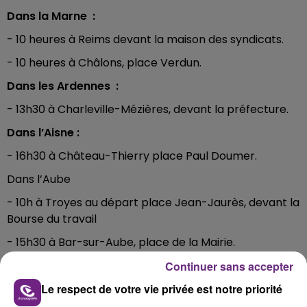
Dans la Marne :
- 10 heures à Reims devant la maison des syndicats.
- 10 heures à Châlons, place Verdun.
Dans les Ardennes :
- 13h30 à Charleville-Mézières, devant la préfecture.
Dans l’Aisne :
- 16h30 à Château-Thierry place Paul Doumer.
Dans l’Aube
- 10h à Troyes au départ place Jean-Jaurès, devant la
Bourse du travail
- 15h30 à Bar-sur-Aube, place de la Mairie.
Continuer sans accepter
FIL D'ACTUS
Le respect de votre vie privée est notre priorité