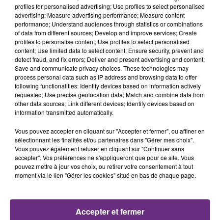
profiles for personalised advertising; Use profiles to select personalised
advertising; Measure advertising performance; Measure content
performance; Understand audiences through statistics or combinations
LA CENTRALE NUCLÉAIRE DE CHOOZ
of data from different sources; Develop and improve services; Create
TOUJOURS À L'ARRÊT
profiles to personalise content; Use profiles to select personalised
content; Use limited data to select content; Ensure security, prevent and
Cela fait déjà une semaine que la centrale
detect fraud, and fix errors; Deliver and present advertising and content;
nucléaire ardennaise est à l'arrêt. Une situation
Save and communicate privacy choices. These technologies may
justifiée par la sécheresse intense qui est toujours
process personal data such as IP address and browsing data to offer
following functionalities: Identify devices based on information actively
présente.
requested; Use precise geolocation data; Match and combine data from
other data sources; Link different devices; Identify devices based on
information transmitted automatically.
Vous pouvez accepter en cliquant sur "Accepter et fermer", ou affiner en
sélectionnant les finalités et/ou partenaires dans "Gérer mes choix".
Vous pouvez également refuser en cliquant sur "Continuer sans
LE MAGASIN JOUÉCLUB DE REIMS FERME
accepter". Vos préférences ne s'appliqueront que pour ce site. Vous
SES PORTES
pouvez mettre à jour vos choix, ou retirer votre consentement à tout
C'était l'une des institutions du centre-ville
moment via le lien "Gérer les cookies" situé en bas de chaque page.
rémois. Le magasin JouéClub est contraint de
fermer ses portes.
TITRES DIFFUSÉS
Accepter et fermer