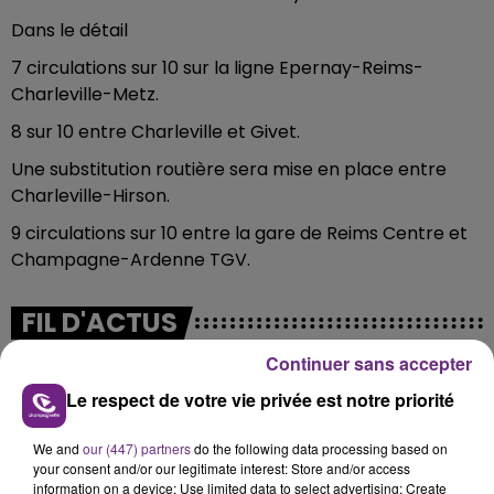
Dans le détail
7 circulations sur 10 sur la ligne Epernay-Reims-
Charleville-Metz.
8 sur 10 entre Charleville et Givet.
Une substitution routière sera mise en place entre
Charleville-Hirson.
9 circulations sur 10 entre la gare de Reims Centre et
Champagne-Ardenne TGV.
FIL D'ACTUS
Continuer sans accepter
Le respect de votre vie privée est notre priorité
We and
our (447) partners
do the following data processing based on
your consent and/or our legitimate interest: Store and/or access
information on a device; Use limited data to select advertising; Create