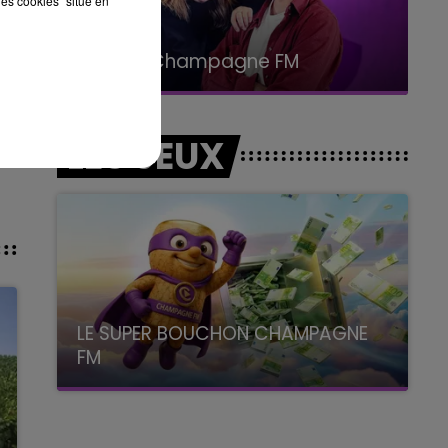
les cookies" situé en
19h00 - 19h15
LA POP MACHINE - CHAMPAGNE FM
LES JEUX
LE SUPER BOUCHON CHAMPAGNE
FM
avec La Famille Champagne FM, à 8H10