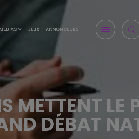
MÉDIAS
JEUX
ANNONCEURS
S METTENT LE 
AND DÉBAT NA