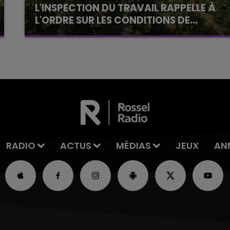
L'INSPECTION DU TRAVAIL RAPPELLE À
L'ORDRE SUR LES CONDITIONS DE...
Alors que les dates de début des vendange
2026 s'est avéré être plus précoce que prévu,
l'inspection du Travail en profite pour rappeler
les conditions de...
RADIO
ACTUS
MÉDIAS
JEUX
AN