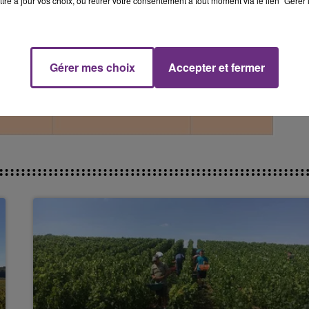
tre à jour vos choix, ou retirer votre consentement à tout moment via le lien "Gérer 
15h00 - 19h00
Le Club Champagne FM
Gérer mes choix
Accepter et fermer