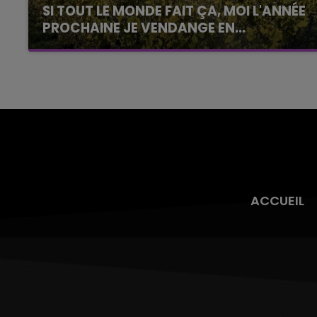
SI TOUT LE MONDE FAIT ÇA, MOI L'ANNÉE
PROCHAINE JE VENDANGE EN...
La vendange en Champagne a débuté ce jeudi
6 août dans la commune de Montgueux (Aube).
Du jamais vu !
ACCUEIL