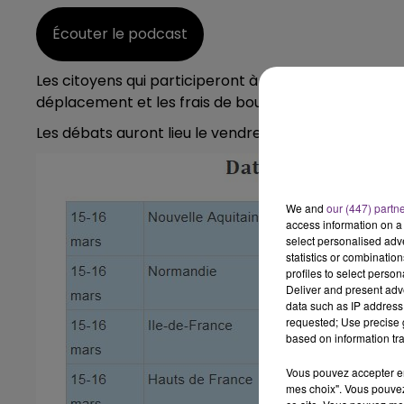
6h00 - 10h00
LA FAMILLE
Écouter le podcast
Les citoyens qui participeront à la conférence région
déplacement et les frais de bouche.
Les débats auront lieu le vendredi 22 mars de 16 à 21
We and
our (447) partn
access information on a 
select personalised ad
statistics or combinatio
profiles to select person
Deliver and present adv
data such as IP address 
requested; Use precise g
based on information tra
Vous pouvez accepter en 
mes choix". Vous pouvez