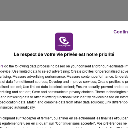
10h00 - 14h00
LE TICKET DE CAISSE
ale, sur la base du volontariat, seront défrayés pour le
Contin
h45 et le samedi 23, de 9 à 17h, à Strasbourg.
Le respect de votre vie privée est notre priorité
ers
do the following data processing based on your consent and/or our legitimate int
device; Use limited data to select advertising; Create profiles for personalised adver
vertising; Measure advertising performance; Measure content performance; Unders
ns of data from different sources; Develop and improve services; Create profiles to 
alised content; Use limited data to select content; Ensure security, prevent and detect
ertising and content; Save and communicate privacy choices. These technologies
and browsing data to offer following functionalities: Identify devices based on infor
eolocation data; Match and combine data from other data sources; Link different de
nsmitted automatically.
cliquant sur "Accepter et fermer", ou affiner en sélectionnant les finalités et/ou pa
 également refuser en cliquant sur "Continuer sans accepter". Vos préférences ne 