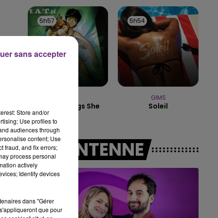
14h00 - 15h00
LA RADIO POP
5h57
5h57
5h54
5h54
uer sans accepter
TATU
GIMS
All The Things She
Soleil
erest: Store and/or
Said
tising; Use profiles to
tand audiences through
personalise content; Use
A L'ANTENNE
 fraud, and fix errors;
 may process personal
mation actively
vices; Identify devices
rtenaires dans "Gérer
s'appliqueront que pour