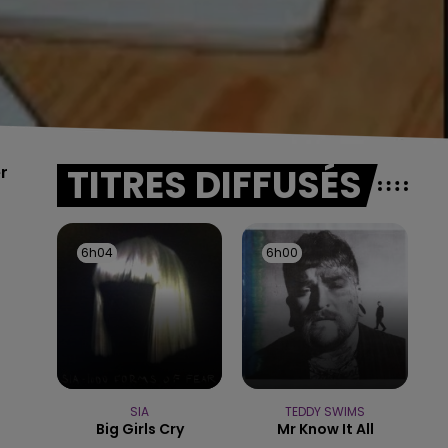
TITRES DIFFUSÉS
er
6h04
6h04
6h00
6h00
SIA
TEDDY SWIMS
Big Girls Cry
Mr Know It All