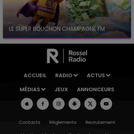
LE SUPER BOUCHON CHAMPAGNE FM
avec La Famille Champagne FM, à 8H10
ACCUEIL
RADIO
ACTUS
MÉDIAS
JEUX
ANNONCEURS
Contacts
Règlements
Recrutement