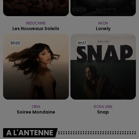
INDOCHINE
AKON
Les Nouveaux Soleils
Lonely
6h20
6h20
6h17
6h17
ORIA
ROSA LINN
Soiree Mondaine
Snap
A L'ANTENNE