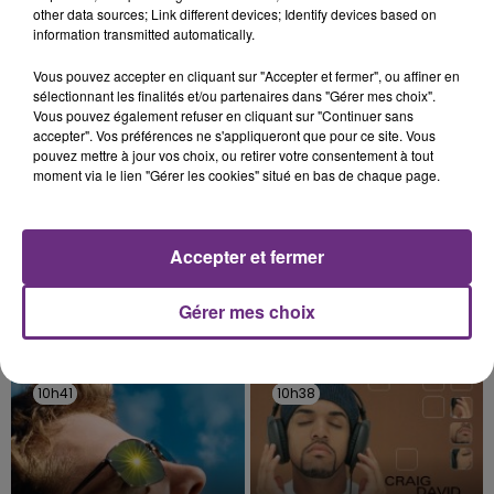
Une fête est donc organisée et vous êtes tous
other data sources; Link different devices; Identify devices based on
TITRES DIFFUSÉS
information transmitted automatically.
conviés !
Vous pouvez accepter en cliquant sur "Accepter et fermer", ou affiner en
sélectionnant les finalités et/ou partenaires dans "Gérer mes choix".
10h47
10h47
10h44
10h44
Vous pouvez également refuser en cliquant sur "Continuer sans
accepter". Vos préférences ne s'appliqueront que pour ce site. Vous
pouvez mettre à jour vos choix, ou retirer votre consentement à tout
moment via le lien "Gérer les cookies" situé en bas de chaque page.
Accepter et fermer
Gérer mes choix
INDOCHINE
RIHANNA FEAT. CALVIN HARRIS
Les Nouveaux Soleils
We Found Love
10h41
10h41
10h38
10h38