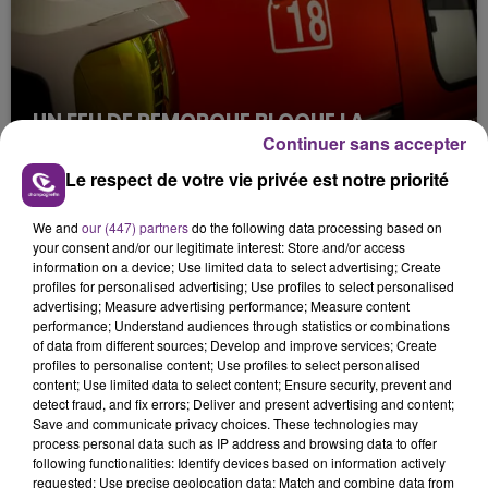
UN FEU DE REMORQUE BLOQUE LA
Continuer sans accepter
CIRCULATION DANS LES ARDENNES
Un feu de remorque s'est déclaré ce mercredi en
Le respect de votre vie privée est notre priorité
fin de matinée sur l'A34.
We and
our (447) partners
do the following data processing based on
your consent and/or our legitimate interest: Store and/or access
information on a device; Use limited data to select advertising; Create
profiles for personalised advertising; Use profiles to select personalised
advertising; Measure advertising performance; Measure content
performance; Understand audiences through statistics or combinations
of data from different sources; Develop and improve services; Create
profiles to personalise content; Use profiles to select personalised
content; Use limited data to select content; Ensure security, prevent and
VENEZ FÊTER CE WEEK-END
detect fraud, and fix errors; Deliver and present advertising and content;
L'ANNIVERSAIRE DE WOINIC
Save and communicate privacy choices. These technologies may
process personal data such as IP address and browsing data to offer
Ce samedi 8 août sera un grand jour :
following functionalities: Identify devices based on information actively
l'anniversaire du plus gros sanglier du monde.
requested; Use precise geolocation data; Match and combine data from