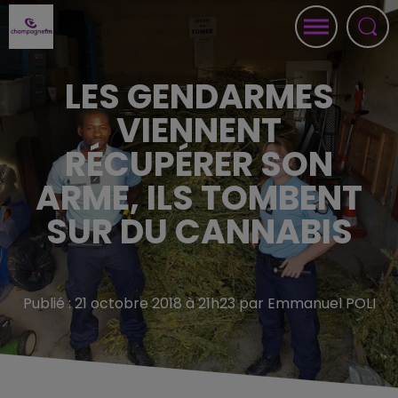
LES GENDARMES
VIENNENT
RÉCUPÉRER SON
ARME, ILS TOMBENT
SUR DU CANNABIS
Publié : 21 octobre 2018 à 21h23 par Emmanuel POLI