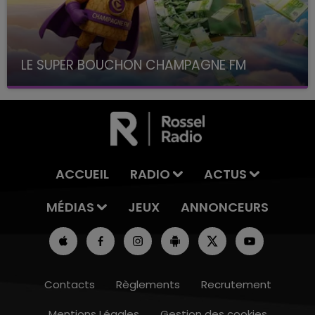
LE SUPER BOUCHON CHAMPAGNE FM
avec La Famille Champagne FM, à 8H10
ACCUEIL
RADIO
ACTUS
MÉDIAS
JEUX
ANNONCEURS
Contacts
Règlements
Recrutement
Mentions Légales
Gestion des cookies