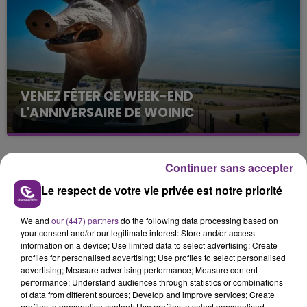
VENEZ FÊTER CE WEEK-END
L'ANNIVERSAIRE DE WOINIC
Ce samedi 8 août sera un grand jour :
l'anniversaire du plus gros sanglier du monde.
Une fête est donc organisée et vous êtes tous
Continuer sans accepter
TITRES DIFFUSÉS
conviés !
Le respect de votre vie privée est notre priorité
8h05
8h05
7h58
7h58
We and
our (447) partners
do the following data processing based on
your consent and/or our legitimate interest: Store and/or access
information on a device; Use limited data to select advertising; Create
profiles for personalised advertising; Use profiles to select personalised
advertising; Measure advertising performance; Measure content
performance; Understand audiences through statistics or combinations
of data from different sources; Develop and improve services; Create
profiles to personalise content; Use profiles to select personalised