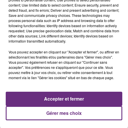
content; Use limited data to select content; Ensure security, prevent and
detect fraud, and fix errors; Deliver and present advertising and content;
Save and communicate privacy choices. These technologies may
JEREMY FREROT
OLIVIA DEAN
process personal data such as IP address and browsing data to offer
Frerot
So Easy (to Fall In Love)
following functionalities: Identify devices based on information actively
requested; Use precise geolocation data; Match and combine data from
other data sources; Link different devices; Identify devices based on
7h55
7h55
7h48
7h48
information transmitted automatically.
Vous pouvez accepter en cliquant sur "Accepter et fermer", ou affiner en
sélectionnant les finalités et/ou partenaires dans "Gérer mes choix".
Vous pouvez également refuser en cliquant sur "Continuer sans
accepter". Vos préférences ne s'appliqueront que pour ce site. Vous
pouvez mettre à jour vos choix, ou retirer votre consentement à tout
moment via le lien "Gérer les cookies" situé en bas de chaque page.
ANGELE & JUSTICE
JULIEN LIEB
Accepter et fermer
What You Want
Dis-Moi Ou
Gérer mes choix
A L'ANTENNE