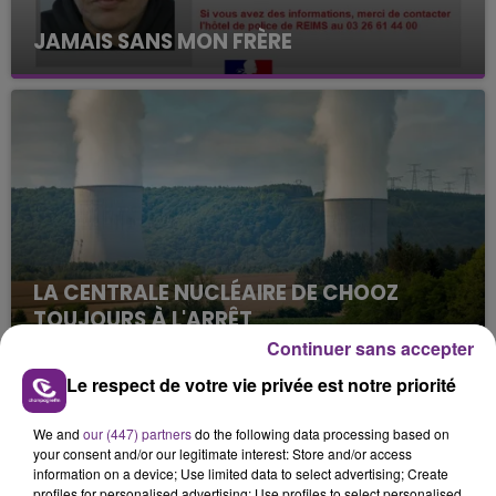
JAMAIS SANS MON FRÈRE
Julien Fourel n'a plus donné signé de vie depuis 5
mois. Sa sœur poursuit ses recherches pour le
retrouver.
LA CENTRALE NUCLÉAIRE DE CHOOZ
TOUJOURS À L'ARRÊT
Cela fait déjà une semaine que la centrale
Continuer sans accepter
nucléaire ardennaise est à l'arrêt. Une situation
Le respect de votre vie privée est notre priorité
justifiée par la sécheresse intense qui est toujours
TITRES DIFFUSÉS
présente.
We and
our (447) partners
do the following data processing based on
your consent and/or our legitimate interest: Store and/or access
information on a device; Use limited data to select advertising; Create
12h03
12h03
11h56
11h56
profiles for personalised advertising; Use profiles to select personalised