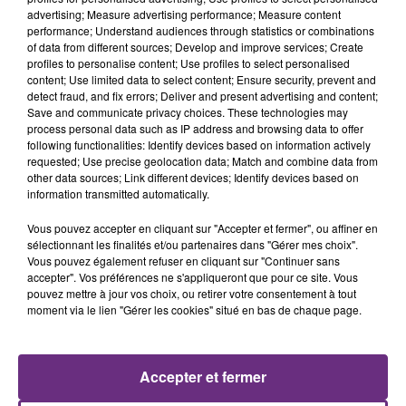
advertising; Measure advertising performance; Measure content
performance; Understand audiences through statistics or combinations
of data from different sources; Develop and improve services; Create
profiles to personalise content; Use profiles to select personalised
content; Use limited data to select content; Ensure security, prevent and
detect fraud, and fix errors; Deliver and present advertising and content;
Save and communicate privacy choices. These technologies may
process personal data such as IP address and browsing data to offer
following functionalities: Identify devices based on information actively
requested; Use precise geolocation data; Match and combine data from
NAÏKA
AMIR
other data sources; Link different devices; Identify devices based on
One Track Mind
On Dirait
information transmitted automatically.
Vous pouvez accepter en cliquant sur "Accepter et fermer", ou affiner en
11h53
11h53
11h50
11h50
sélectionnant les finalités et/ou partenaires dans "Gérer mes choix".
Vous pouvez également refuser en cliquant sur "Continuer sans
accepter". Vos préférences ne s'appliqueront que pour ce site. Vous
pouvez mettre à jour vos choix, ou retirer votre consentement à tout
moment via le lien "Gérer les cookies" situé en bas de chaque page.
Accepter et fermer