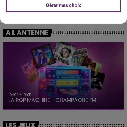
Gérer mes choix
ARIANA GRANDE
LEWIS CAPALDI
Hate That I Made You Love
Wish You The Best
Me
A L'ANTENNE
19h15 - 20h00
LA RADIO POP
LES JEUX