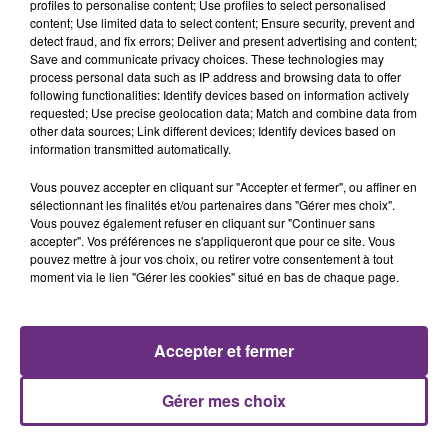
profiles to personalise content; Use profiles to select personalised
content; Use limited data to select content; Ensure security, prevent and
detect fraud, and fix errors; Deliver and present advertising and content;
Save and communicate privacy choices. These technologies may
process personal data such as IP address and browsing data to offer
JULIEN LIEB
ED SHEERAN
following functionalities: Identify devices based on information actively
Dis-Moi Ou
Thinking Out Loud
requested; Use precise geolocation data; Match and combine data from
other data sources; Link different devices; Identify devices based on
13h01
13h01
12h57
12h57
information transmitted automatically.
Vous pouvez accepter en cliquant sur "Accepter et fermer", ou affiner en
sélectionnant les finalités et/ou partenaires dans "Gérer mes choix".
Vous pouvez également refuser en cliquant sur "Continuer sans
accepter". Vos préférences ne s'appliqueront que pour ce site. Vous
pouvez mettre à jour vos choix, ou retirer votre consentement à tout
moment via le lien "Gérer les cookies" situé en bas de chaque page.
Accepter et fermer
JENNIFER LOPEZ & DAVID GUETTA
TEDDY SWIMS
Save Me Tonight
The Door
Gérer mes choix
A L'ANTENNE