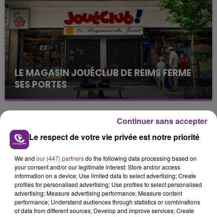
présente.
LE MAGASIN JOUÉCLUB DE REIMS FERME
SES PORTES
C'était l'une des institutions du centre-ville
rémois. Le magasin JouéClub est contraint de
fermer ses portes.
Continuer sans accepter
TITRES DIFFUSÉS
Le respect de votre vie privée est notre priorité
13h07
13h07
13h04
13h04
We and
our (447) partners
do the following data processing based on
your consent and/or our legitimate interest: Store and/or access
information on a device; Use limited data to select advertising; Create
profiles for personalised advertising; Use profiles to select personalised
advertising; Measure advertising performance; Measure content
performance; Understand audiences through statistics or combinations
of data from different sources; Develop and improve services; Create