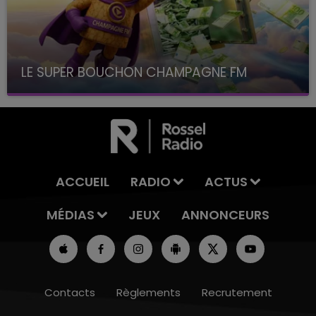
LE SUPER BOUCHON CHAMPAGNE FM
avec La Famille Champagne FM, à 8H10
ACCUEIL
RADIO
ACTUS
MÉDIAS
JEUX
ANNONCEURS
Contacts
Règlements
Recrutement