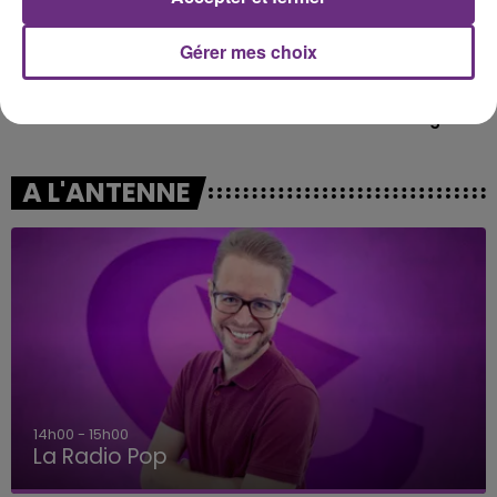
Gérer mes choix
NAÏKA
OFFSPRING
One Track Mind
The Kids Aren't Alright
A L'ANTENNE
15h00 - 19h00
Le Club Champagne FM