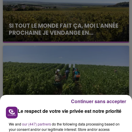
SI TOUT LE MONDE FAIT ÇA, MOI L'ANNÉE
PROCHAINE JE VENDANGE EN...
La vendange en Champagne a débuté ce jeudi 6
août dans la commune de Montgueux (Aube). Du
jamais vu !
L'INSPECTION DU TRAVAIL RAPPELLE À
Continuer sans accepter
L'ORDRE SUR LES CONDITIONS DE...
Le respect de votre vie privée est notre priorité
Alors que les dates de début des vendange 2026
s'est avéré être plus précoce que prévu,
We and
our (447) partners
do the following data processing based on
l'inspection du Travail en profite pour rappeler
your consent and/or our legitimate interest: Store and/or access