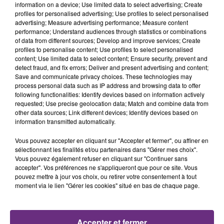
TITRES DIFFUSÉS
les conditions de...
information on a device; Use limited data to select advertising; Create
profiles for personalised advertising; Use profiles to select personalised
advertising; Measure advertising performance; Measure content
performance; Understand audiences through statistics or combinations
21h14
21h14
21h10
21h10
of data from different sources; Develop and improve services; Create
profiles to personalise content; Use profiles to select personalised
content; Use limited data to select content; Ensure security, prevent and
detect fraud, and fix errors; Deliver and present advertising and content;
Save and communicate privacy choices. These technologies may
process personal data such as IP address and browsing data to offer
following functionalities: Identify devices based on information actively
requested; Use precise geolocation data; Match and combine data from
other data sources; Link different devices; Identify devices based on
information transmitted automatically.
ORIA
George Ezra
Vous pouvez accepter en cliquant sur "Accepter et fermer", ou affiner en
Soiree Mondaine
Shotgun
sélectionnant les finalités et/ou partenaires dans "Gérer mes choix".
Vous pouvez également refuser en cliquant sur "Continuer sans
21h07
21h07
21h03
21h03
accepter". Vos préférences ne s'appliqueront que pour ce site. Vous
pouvez mettre à jour vos choix, ou retirer votre consentement à tout
moment via le lien "Gérer les cookies" situé en bas de chaque page.
Accepter et fermer