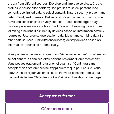
of data from different sources; Develop and improve services; Create
profiles to personalise content; Use profiles to select personalised
content; Use limited data to select content; Ensure security, prevent and
detect fraud, and fix errors; Deliver and present advertising and content;
Save and communicate privacy choices. These technologies may
process personal data such as IP address and browsing data to offer
following functionalities: Identify devices based on information actively
TAYLOR SWIFT
MAROON 5
requested; Use precise geolocation data; Match and combine data from
I Knew It, I Knew You
What Lovers Do
other data sources; Link different devices; Identify devices based on
information transmitted automatically.
8h05
8h05
7h58
7h58
Vous pouvez accepter en cliquant sur "Accepter et fermer", ou affiner en
sélectionnant les finalités et/ou partenaires dans "Gérer mes choix".
Vous pouvez également refuser en cliquant sur "Continuer sans
accepter". Vos préférences ne s'appliqueront que pour ce site. Vous
pouvez mettre à jour vos choix, ou retirer votre consentement à tout
moment via le lien "Gérer les cookies" situé en bas de chaque page.
Accepter et fermer
JEREMY FREROT
OLIVIA DEAN
Frerot
So Easy (to Fall In Love)
Gérer mes choix