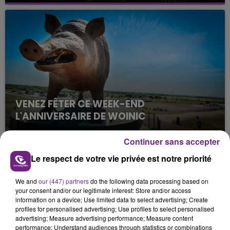
Un feu de remorque s'est déclaré ce mercredi en
fin de matinée sur l'A34.
VENEZ FÊTER CE WEEK-END
L'ANNIVERSAIRE DE WOINIC
Ce samedi 8 août sera un grand jour :
l'anniversaire du plus gros sanglier du monde.
Continuer sans accepter
Une fête est donc organisée et vous êtes tous
Le respect de votre vie privée est notre priorité
TITRES DIFFUSÉS
conviés !
We and
our (447) partners
do the following data processing based on
your consent and/or our legitimate interest: Store and/or access
8h13
8h13
8h10
8h10
information on a device; Use limited data to select advertising; Create
profiles for personalised advertising; Use profiles to select personalised
advertising; Measure advertising performance; Measure content
performance; Understand audiences through statistics or combinations