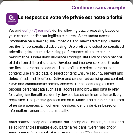
les conditions de...
Continuer sans accepter
Le respect de votre vie privée est notre priorité
We and
our (447) partners
do the following data processing based on
your consent and/or our legitimate interest: Store and/or access
UN FEU DE REMORQUE BLOQUE LA
information on a device; Use limited data to select advertising; Create
CIRCULATION DANS LES ARDENNES
profiles for personalised advertising; Use profiles to select personalised
advertising; Measure advertising performance; Measure content
Un feu de remorque s'est déclaré ce mercredi en
performance; Understand audiences through statistics or combinations
fin de matinée sur l'A34.
of data from different sources; Develop and improve services; Create
profiles to personalise content; Use profiles to select personalised
TITRES DIFFUSÉS
content; Use limited data to select content; Ensure security, prevent and
detect fraud, and fix errors; Deliver and present advertising and content;
Save and communicate privacy choices. These technologies may
process personal data such as IP address and browsing data to offer
15h48
15h48
15h44
15h44
following functionalities: Identify devices based on information actively
requested; Use precise geolocation data; Match and combine data from
other data sources; Link different devices; Identify devices based on
information transmitted automatically.
Vous pouvez accepter en cliquant sur "Accepter et fermer", ou affiner en
sélectionnant les finalités et/ou partenaires dans "Gérer mes choix".
Vous pouvez également refuser en cliquant sur "Continuer sans