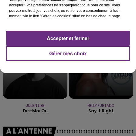
accepter". Vos préférences ne s'appliqueront que pour ce site. Vous
pouvez mettre à jour vos choix, ou retirer votre consentement à tout
moment via le lien "Gérer les cookies" situé en bas de chaque page.
ARIANA GRANDE
KELLY CLARKSON
Hate That I Made You Love
Stronger
Me
Accepter et fermer
15h42
15h42
15h38
15h38
Gérer mes choix
JULIEN LIEB
NELLY FURTADO
Dis-Moi Ou
Say It Right
A L'ANTENNE