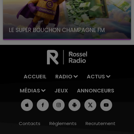
LE SUPER BOUCHON CHAMPAGNE FM
avec La Famille Champagne FM, à 8H10
ACCUEIL
RADIO
ACTUS
MÉDIAS
JEUX
ANNONCEURS
Contacts
Règlements
Recrutement