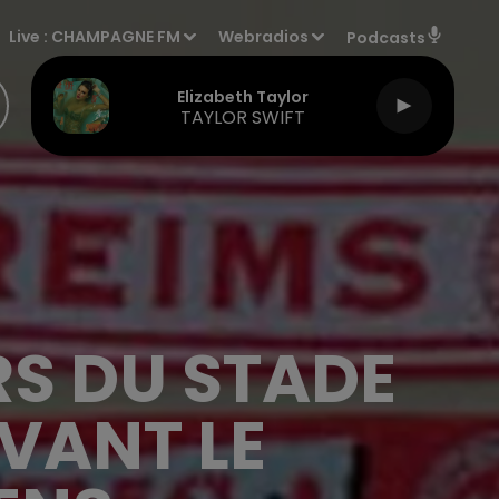
Live :
CHAMPAGNE FM
Webradios
Podcasts
Elizabeth Taylor
TAYLOR SWIFT
RS DU STADE
VANT LE