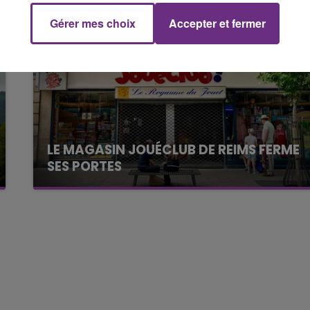
Gérer mes choix
Accepter et fermer
16h00 - 20h00
FM
Le Week-end Champagne FM
LE MAGASIN JOUÉCLUB DE REIMS FERME
SES PORTES
C'était l'une des institutions du centre-ville
rémois. Le magasin JouéClub est contraint de
fermer ses portes.