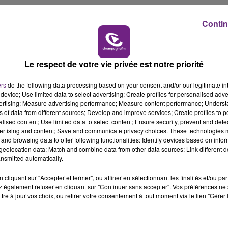
11h00 - 16h00
LE WEEK-END CHAMPAGNE FM
Contin
Le respect de votre vie privée est notre priorité
ers
do the following data processing based on your consent and/or our legitimate int
device; Use limited data to select advertising; Create profiles for personalised adver
vertising; Measure advertising performance; Measure content performance; Unders
ns of data from different sources; Develop and improve services; Create profiles to 
alised content; Use limited data to select content; Ensure security, prevent and detect
ertising and content; Save and communicate privacy choices. These technologies
and browsing data to offer following functionalities: Identify devices based on infor
eolocation data; Match and combine data from other data sources; Link different de
nsmitted automatically.
cliquant sur "Accepter et fermer", ou affiner en sélectionnant les finalités et/ou pa
 également refuser en cliquant sur "Continuer sans accepter". Vos préférences ne 
tre à jour vos choix, ou retirer votre consentement à tout moment via le lien "Gérer 