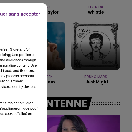
16h00 - 20h00
TAYLOR SWIFT
FLO RIDA
LE WEEK-END CHAMPAGNE FM
Elizabeth Taylor
Whistle
uer sans accepter
5h00
5h00
4h56
4h56
erest: Store and/or
tising; Use profiles to
tand audiences through
personalise content; Use
 fraud, and fix errors;
 may process personal
ALEX WARREN
BRUNO MARS
mation actively
Fever Dream
I Just Might
vices; Identify devices
A L'ANTENNE
rtenaires dans "Gérer
s'appliqueront que pour
les cookies" situé en