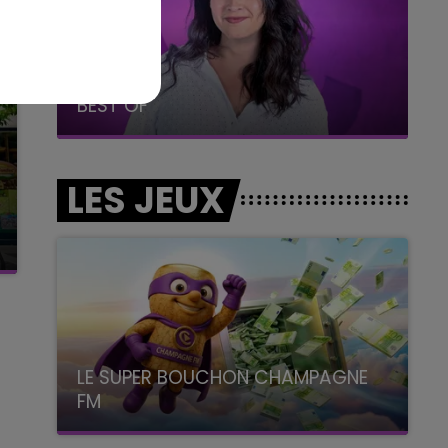
7h00 - 11h00
BEST OF
LES JEUX
LE SUPER BOUCHON CHAMPAGNE
FM
avec La Famille Champagne FM, à 8H10