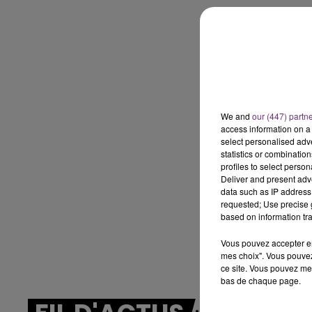
7h00 - 11h00
BEST OF
We and
our (447) partn
access information on a 
select personalised ad
statistics or combinatio
profiles to select person
Deliver and present adv
data such as IP address 
requested; Use precise g
based on information tra
Vous pouvez accepter en 
mes choix". Vous pouvez
ce site. Vous pouvez met
bas de chaque page.