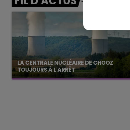
FIL D'ACTUS
11h00 - 16h00
Le week-end Champagne 
LA CENTRALE NUCLÉAIRE DE CHOOZ
TOUJOURS À L'ARRÊT
Cela fait déjà une semaine que la centrale
nucléaire ardennaise est à l'arrêt. Une situation
justifiée par la sécheresse intense qui est
toujours présente.