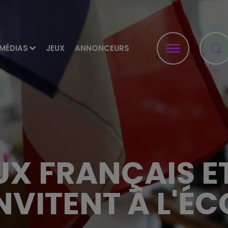
MÉDIAS
JEUX
ANNONCEURS
UX FRANÇAIS E
INVITENT À L'ÉC