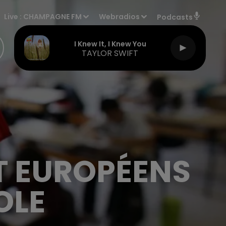
Live :
CHAMPAGNE FM
Webradios
Podcasts
I Knew It, I Knew You
TAYLOR SWIFT
T EUROPÉENS
OLE