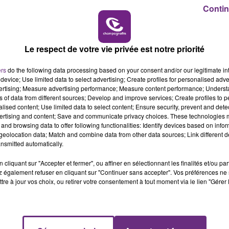
Contin
7h00 - 11h00
BEST OF
Le respect de votre vie privée est notre priorité
ers
do the following data processing based on your consent and/or our legitimate int
device; Use limited data to select advertising; Create profiles for personalised adver
vertising; Measure advertising performance; Measure content performance; Unders
ns of data from different sources; Develop and improve services; Create profiles to 
alised content; Use limited data to select content; Ensure security, prevent and detect
ertising and content; Save and communicate privacy choices. These technologies
LE MAGASIN JOUÉCLUB DE REIMS FERME
and browsing data to offer following functionalities: Identify devices based on infor
eolocation data; Match and combine data from other data sources; Link different de
SES PORTES
nsmitted automatically.
C'était l'une des institutions du centre-ville
rémois. Le magasin JouéClub est contraint de
cliquant sur "Accepter et fermer", ou affiner en sélectionnant les finalités et/ou pa
 également refuser en cliquant sur "Continuer sans accepter". Vos préférences ne 
fermer ses portes.
tre à jour vos choix, ou retirer votre consentement à tout moment via le lien "Gérer 