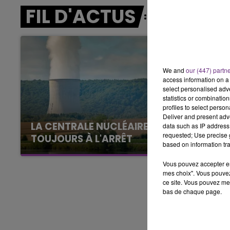
FIL D'ACTUS
16h00 - 20h00
LE WEEK-END CHAMPAGNE FM
We and
our (447) partn
access information on a 
select personalised ad
statistics or combinatio
profiles to select person
Deliver and present adv
LA CENTRALE NUCLÉAIRE DE CHOOZ
data such as IP address 
requested; Use precise g
TOUJOURS À L'ARRÊT
based on information tra
Cela fait déjà une semaine que la centrale
nucléaire ardennaise est à l'arrêt. Une situation
Vous pouvez accepter en 
mes choix". Vous pouvez
justifiée par la sécheresse intense qui est
ce site. Vous pouvez met
toujours présente.
bas de chaque page.