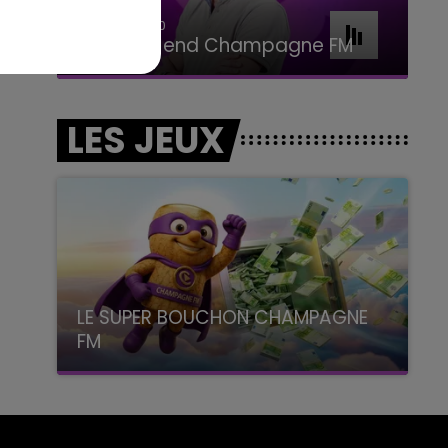
7h00 - 11h00
BEST OF
LES JEUX
LE SUPER BOUCHON CHAMPAGNE
FM
avec La Famille Champagne FM, à 8H10