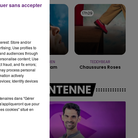
uer sans accepter
11h00 - 16h00
17h36
17h36
17h29
17h29
LE WEEK-END CHAMPAGNE FM
erest: Store and/or
tising; Use profiles to
tand audiences through
personalise content; Use
ALEX WARREN
TEDDYBEAR
 fraud, and fix errors;
Fever Dream
Chaussures Roses
 may process personal
mation actively
vices; Identify devices
A L'ANTENNE
rtenaires dans "Gérer
s'appliqueront que pour
les cookies" situé en