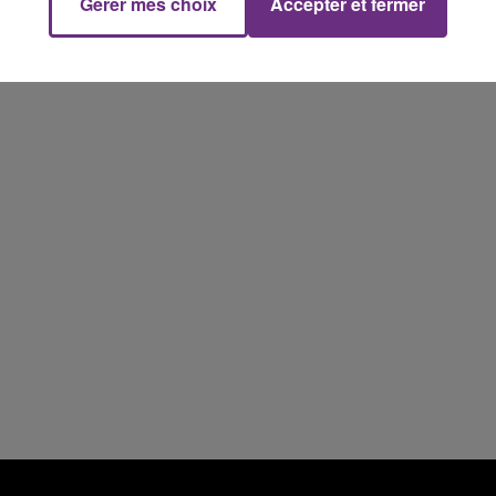
Gérer mes choix
Accepter et fermer
16h00 - 20h00
FM
Le Week-end Champagne FM