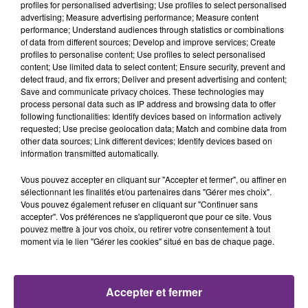
profiles for personalised advertising; Use profiles to select personalised
advertising; Measure advertising performance; Measure content
performance; Understand audiences through statistics or combinations
of data from different sources; Develop and improve services; Create
profiles to personalise content; Use profiles to select personalised
content; Use limited data to select content; Ensure security, prevent and
detect fraud, and fix errors; Deliver and present advertising and content;
Save and communicate privacy choices. These technologies may
process personal data such as IP address and browsing data to offer
following functionalities: Identify devices based on information actively
requested; Use precise geolocation data; Match and combine data from
11h06
other data sources; Link different devices; Identify devices based on
JAMAIS SANS MON FRÈRE
information transmitted automatically.
Julien Fourel n'a plus donné signé de vie depuis 5
Vous pouvez accepter en cliquant sur "Accepter et fermer", ou affiner en
mois. Sa sœur poursuit ses recherches pour le
sélectionnant les finalités et/ou partenaires dans "Gérer mes choix".
retrouver.
Vous pouvez également refuser en cliquant sur "Continuer sans
accepter". Vos préférences ne s'appliqueront que pour ce site. Vous
pouvez mettre à jour vos choix, ou retirer votre consentement à tout
moment via le lien "Gérer les cookies" situé en bas de chaque page.
Accepter et fermer
7 août 2026
LA CENTRALE NUCLÉAIRE DE CHOOZ