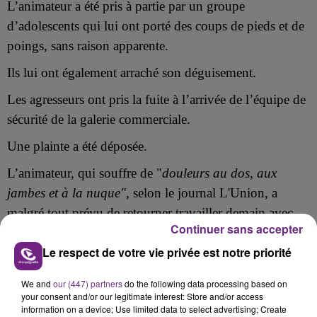
L’animateur a été pris à partie par un groupe
d’adolescents qui lui ont porté des coups de pieds et de
poings, sans raison apparente.
Ils lui ont également arraché son déguisement.
Les agresseurs ont pris la fuite à l’arrivée de l’équipe de
sécurité de la galerie commerciale.
Une plainte a été déposée.
L’animateur, qui souffre de "
douleurs au dos, aux
jambes et à la nuque",
selon le journal L'Union, a
malgré tout prévu de retourner travailler demain avec
Continuer sans accepter
un nouveau costume
.
Le respect de votre vie privée est notre priorité
We and
our (447) partners
do the following data processing based on
your consent and/or our legitimate interest: Store and/or access
FIL D'ACTU
information on a device; Use limited data to select advertising; Create