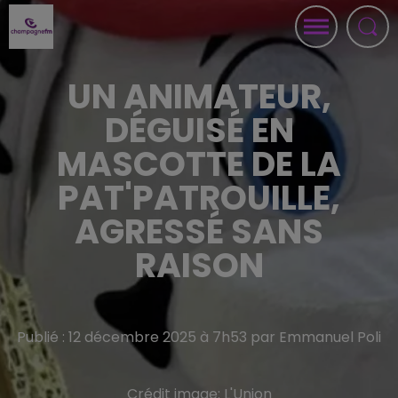
UN ANIMATEUR,
DÉGUISÉ EN
MASCOTTE DE LA
PAT'PATROUILLE,
AGRESSÉ SANS
RAISON
Publié : 12 décembre 2025 à 7h53 par Emmanuel Poli
Crédit image:
L'Union