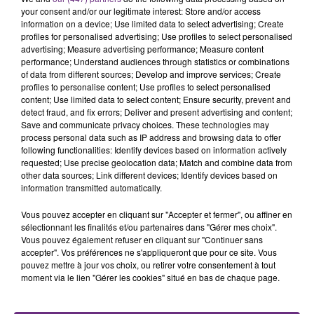
rémois. Le magasin JouéClub est contraint de
your consent and/or our legitimate interest: Store and/or access
information on a device; Use limited data to select advertising; Create
fermer ses portes.
TITRES DIFFUSÉS
profiles for personalised advertising; Use profiles to select personalised
advertising; Measure advertising performance; Measure content
performance; Understand audiences through statistics or combinations
of data from different sources; Develop and improve services; Create
19h40
19h40
19h36
19h36
profiles to personalise content; Use profiles to select personalised
content; Use limited data to select content; Ensure security, prevent and
detect fraud, and fix errors; Deliver and present advertising and content;
Save and communicate privacy choices. These technologies may
process personal data such as IP address and browsing data to offer
following functionalities: Identify devices based on information actively
requested; Use precise geolocation data; Match and combine data from
other data sources; Link different devices; Identify devices based on
information transmitted automatically.
Vous pouvez accepter en cliquant sur "Accepter et fermer", ou affiner en
LOREEN
JENNIFER LOPEZ & DAVID GUETTA
sélectionnant les finalités et/ou partenaires dans "Gérer mes choix".
Is It Love
Save Me Tonight
Vous pouvez également refuser en cliquant sur "Continuer sans
accepter". Vos préférences ne s'appliqueront que pour ce site. Vous
pouvez mettre à jour vos choix, ou retirer votre consentement à tout
19h29
19h29
19h25
19h25
moment via le lien "Gérer les cookies" situé en bas de chaque page.