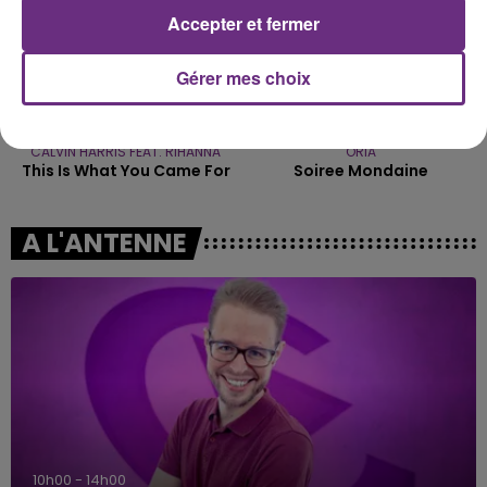
Accepter et fermer
Gérer mes choix
CALVIN HARRIS FEAT. RIHANNA
ORIA
This Is What You Came For
Soiree Mondaine
A L'ANTENNE
10h00 - 14h00