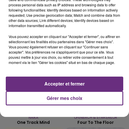
process personal data such as IP address and browsing data to offer
UNE JEUNE AUTOMOBILISTE GRIÈVEMENT
following functionalities: Identify devices based on information actively
BLESSÉE
requested; Use precise geolocation data; Match and combine data from
other data sources; Link different devices; Identify devices based on
Une automobiliste s'est retrouvée piégée dans
information transmitted automatically.
son véhicule après une collision avec un poids
lourd. Très grièvement blessée, la jeune femme
Vous pouvez accepter en cliquant sur "Accepter et fermer", ou affiner en
TITRES DIFFUSÉS
sélectionnant les finalités et/ou partenaires dans "Gérer mes choix".
de 20 ans a été...
Vous pouvez également refuser en cliquant sur "Continuer sans
accepter". Vos préférences ne s'appliqueront que pour ce site. Vous
pouvez mettre à jour vos choix, ou retirer votre consentement à tout
11h17
11h17
11h08
11h08
moment via le lien "Gérer les cookies" situé en bas de chaque page.
Accepter et fermer
Gérer mes choix
NAÏKA
OFENBACH & STARSAILOR
One Track Mind
Four To The Floor