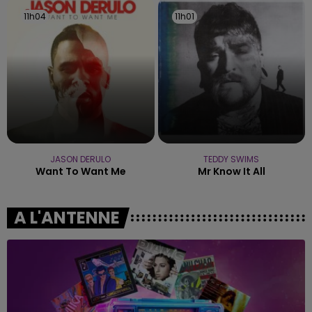
11h04
11h04
11h01
11h01
JASON DERULO
TEDDY SWIMS
Want To Want Me
Mr Know It All
A L'ANTENNE