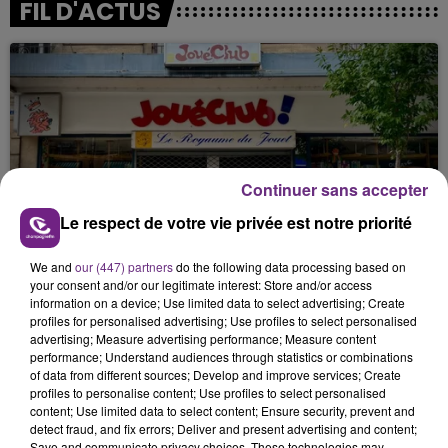
FIL D'ACTUS
Continuer sans accepter
Le respect de votre vie privée est notre priorité
LE MAGASIN JOUÉCLUB DE REIMS FERME
SES PORTES
We and
our (447) partners
do the following data processing based on
C'était l'une des institutions du centre-ville
your consent and/or our legitimate interest: Store and/or access
rémois. Le magasin JouéClub est contraint de
information on a device; Use limited data to select advertising; Create
profiles for personalised advertising; Use profiles to select personalised
fermer ses portes.
advertising; Measure advertising performance; Measure content
performance; Understand audiences through statistics or combinations
of data from different sources; Develop and improve services; Create
profiles to personalise content; Use profiles to select personalised
content; Use limited data to select content; Ensure security, prevent and
detect fraud, and fix errors; Deliver and present advertising and content;
Save and communicate privacy choices. These technologies may