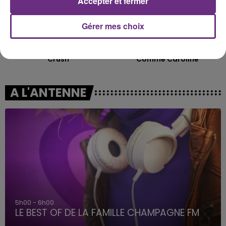
Accepter et fermer
Gérer mes choix
JENNIFER PAIGE
ZAHO & MC SOLAAR
Crush
Comme Caroline
A L'ANTENNE
5h00 - 6h00
LE BEST OF DE LA FAMILLE CHAMPAGNE FM