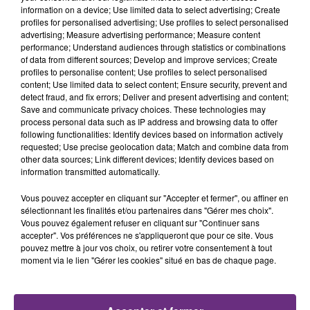
TITRES DIFFUSÉS
information on a device; Use limited data to select advertising; Create
profiles for personalised advertising; Use profiles to select personalised
advertising; Measure advertising performance; Measure content
performance; Understand audiences through statistics or combinations
16h42
16h42
16h39
16h39
of data from different sources; Develop and improve services; Create
profiles to personalise content; Use profiles to select personalised
content; Use limited data to select content; Ensure security, prevent and
detect fraud, and fix errors; Deliver and present advertising and content;
Save and communicate privacy choices. These technologies may
process personal data such as IP address and browsing data to offer
following functionalities: Identify devices based on information actively
requested; Use precise geolocation data; Match and combine data from
other data sources; Link different devices; Identify devices based on
information transmitted automatically.
GIMS
ALEX WARREN
Vous pouvez accepter en cliquant sur "Accepter et fermer", ou affiner en
Est-Ce Que Tu M'aimes ?
Fever Dream
sélectionnant les finalités et/ou partenaires dans "Gérer mes choix".
Vous pouvez également refuser en cliquant sur "Continuer sans
accepter". Vos préférences ne s'appliqueront que pour ce site. Vous
16h36
16h36
16h33
16h33
pouvez mettre à jour vos choix, ou retirer votre consentement à tout
moment via le lien "Gérer les cookies" situé en bas de chaque page.