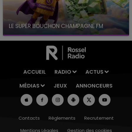
LE SUPER BOUCHON CHAMPAGNE FM
avec La Famille Champagne FM, à 8H10
ACCUEIL
RADIO
ACTUS
MÉDIAS
JEUX
ANNONCEURS
Contacts
Règlements
Recrutement
Mentions Légales
Gestion des cookies