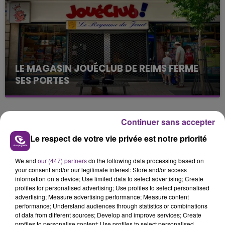
présente.
LE MAGASIN JOUÉCLUB DE REIMS FERME
SES PORTES
C'était l'une des institutions du centre-ville
rémois. Le magasin JouéClub est contraint de
fermer ses portes.
Continuer sans accepter
TITRES DIFFUSÉS
Le respect de votre vie privée est notre priorité
23h50
23h50
23h47
23h47
We and
our (447) partners
do the following data processing based on
your consent and/or our legitimate interest: Store and/or access
information on a device; Use limited data to select advertising; Create
profiles for personalised advertising; Use profiles to select personalised
advertising; Measure advertising performance; Measure content
performance; Understand audiences through statistics or combinations
of data from different sources; Develop and improve services; Create
profiles to personalise content; Use profiles to select personalised