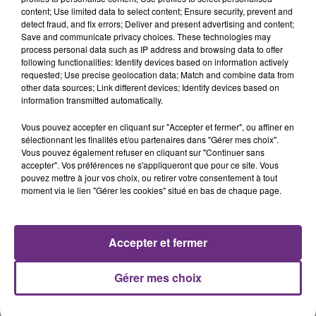
content; Use limited data to select content; Ensure security, prevent and
detect fraud, and fix errors; Deliver and present advertising and content;
Save and communicate privacy choices. These technologies may
PANIC! AT THE DISCO
AMIR
process personal data such as IP address and browsing data to offer
High Hopes
A L'imparfaite
following functionalities: Identify devices based on information actively
requested; Use precise geolocation data; Match and combine data from
other data sources; Link different devices; Identify devices based on
23h43
23h43
23h39
23h39
information transmitted automatically.
Vous pouvez accepter en cliquant sur "Accepter et fermer", ou affiner en
sélectionnant les finalités et/ou partenaires dans "Gérer mes choix".
Vous pouvez également refuser en cliquant sur "Continuer sans
accepter". Vos préférences ne s'appliqueront que pour ce site. Vous
pouvez mettre à jour vos choix, ou retirer votre consentement à tout
moment via le lien "Gérer les cookies" situé en bas de chaque page.
EVANESCENCE
TAME IMPALA & JENNIE
Accepter et fermer
My Immortal
Dracula
Gérer mes choix
A L'ANTENNE