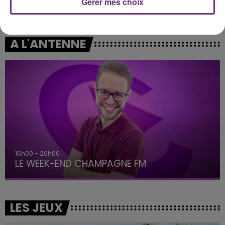
Gérer mes choix
OFENBACH & STARSAILOR
CHARLIE PUTH
Four To The Floor
Attention
A L'ANTENNE
16h00 - 20h00
LE WEEK-END CHAMPAGNE FM
LES JEUX