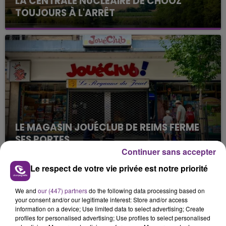
LA CENTRALE NUCLÉAIRE DE CHOOZ
TOUJOURS À L'ARRÊT
Cela fait déjà une semaine que la centrale
nucléaire ardennaise est à l'arrêt. Une situation
justifiée par la sécheresse intense qui est toujours
présente.
LE MAGASIN JOUÉCLUB DE REIMS FERME
SES PORTES
Continuer sans accepter
C'était l'une des institutions du centre-ville
rémois. Le magasin JouéClub est contraint de
Le respect de votre vie privée est notre priorité
fermer ses portes.
TITRES DIFFUSÉS
We and
our (447) partners
do the following data processing based on
your consent and/or our legitimate interest: Store and/or access
information on a device; Use limited data to select advertising; Create
3h26
3h26
3h22
3h22
profiles for personalised advertising; Use profiles to select personalised