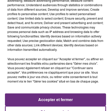
advertising; Measure advertising performance; Measure content
performance; Understand audiences through statistics or combinations
of data from different sources; Develop and improve services; Create
profiles to personalise content; Use profiles to select personalised
content; Use limited data to select content; Ensure security, prevent and
detect fraud, and fix errors; Deliver and present advertising and content;
Save and communicate privacy choices. These technologies may
process personal data such as IP address and browsing data to offer
following functionalities: Identify devices based on information actively
requested; Use precise geolocation data; Match and combine data from
other data sources; Link different devices; Identify devices based on
AMIR FEAT. INDILA
BRUNO MARS
Carrousel
Marry You
information transmitted automatically.
Vous pouvez accepter en cliquant sur "Accepter et fermer", ou affiner en
3h19
3h19
3h15
3h15
sélectionnant les finalités et/ou partenaires dans "Gérer mes choix".
Vous pouvez également refuser en cliquant sur "Continuer sans
accepter". Vos préférences ne s'appliqueront que pour ce site. Vous
pouvez mettre à jour vos choix, ou retirer votre consentement à tout
moment via le lien "Gérer les cookies" situé en bas de chaque page.
Accepter et fermer