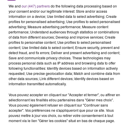
SES PORTES
We and
our (447) partners
do the following data processing based on
C'était l'une des institutions du centre-ville
your consent and/or our legitimate interest: Store and/or access
rémois. Le magasin JouéClub est contraint de
information on a device; Use limited data to select advertising; Create
profiles for personalised advertising; Use profiles to select personalised
fermer ses portes.
TITRES DIFFUSÉS
advertising; Measure advertising performance; Measure content
performance; Understand audiences through statistics or combinations
of data from different sources; Develop and improve services; Create
profiles to personalise content; Use profiles to select personalised
9h26
9h26
9h23
9h23
content; Use limited data to select content; Ensure security, prevent and
detect fraud, and fix errors; Deliver and present advertising and content;
Save and communicate privacy choices. These technologies may
process personal data such as IP address and browsing data to offer
following functionalities: Identify devices based on information actively
requested; Use precise geolocation data; Match and combine data from
other data sources; Link different devices; Identify devices based on
information transmitted automatically.
Vous pouvez accepter en cliquant sur "Accepter et fermer", ou affiner en
sélectionnant les finalités et/ou partenaires dans "Gérer mes choix".
Vous pouvez également refuser en cliquant sur "Continuer sans
LYKKE LI
JULIEN LIEB
I Follow Rivers
Dis-Moi Ou
accepter". Vos préférences ne s'appliqueront que pour ce site. Vous
pouvez mettre à jour vos choix, ou retirer votre consentement à tout
moment via le lien "Gérer les cookies" situé en bas de chaque page.
9h20
9h20
9h18
9h18