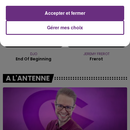
Accepter et fermer
Gérer mes choix
DJO
JEREMY FREROT
End Of Beginning
Frerot
A L'ANTENNE