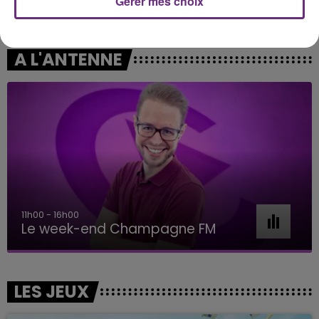
Gérer mes choix
Frerot
Systaime
A L'ANTENNE
11h00 - 16h00
Le week-end Champagne FM
LES JEUX