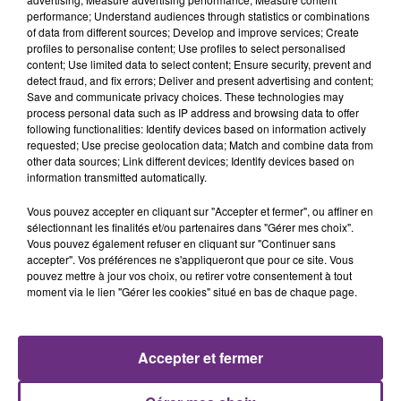
performance; Understand audiences through statistics or combinations
of data from different sources; Develop and improve services; Create
profiles to personalise content; Use profiles to select personalised
content; Use limited data to select content; Ensure security, prevent and
detect fraud, and fix errors; Deliver and present advertising and content;
Save and communicate privacy choices. These technologies may
process personal data such as IP address and browsing data to offer
following functionalities: Identify devices based on information actively
requested; Use precise geolocation data; Match and combine data from
TEMPER CITY
SHANIA TWAIN
Self Aware
That Don't Impress Me
other data sources; Link different devices; Identify devices based on
Much
information transmitted automatically.
Vous pouvez accepter en cliquant sur "Accepter et fermer", ou affiner en
11h02
11h02
10h58
10h58
sélectionnant les finalités et/ou partenaires dans "Gérer mes choix".
Vous pouvez également refuser en cliquant sur "Continuer sans
accepter". Vos préférences ne s'appliqueront que pour ce site. Vous
pouvez mettre à jour vos choix, ou retirer votre consentement à tout
moment via le lien "Gérer les cookies" situé en bas de chaque page.
Accepter et fermer
JEREMY FREROT
CHRISTOPHE WILLEM