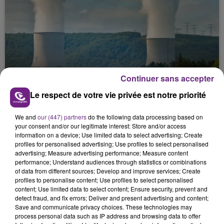
Continuer sans accepter
LA CENTRALE NUCLÉAIRE DE CHOOZ
TOUJOURS À L'ARRÊT
Le respect de votre vie privée est notre priorité
Cela fait déjà une semaine que la centrale
nucléaire ardennaise est à l'arrêt. Une situation
We and
our (447) partners
do the following data processing based on
your consent and/or our legitimate interest: Store and/or access
justifiée par la sécheresse intense qui est toujours
information on a device; Use limited data to select advertising; Create
présente.
profiles for personalised advertising; Use profiles to select personalised
advertising; Measure advertising performance; Measure content
performance; Understand audiences through statistics or combinations
of data from different sources; Develop and improve services; Create
profiles to personalise content; Use profiles to select personalised
content; Use limited data to select content; Ensure security, prevent and
detect fraud, and fix errors; Deliver and present advertising and content;
LE MAGASIN JOUÉCLUB DE REIMS FERME
Save and communicate privacy choices. These technologies may
SES PORTES
process personal data such as IP address and browsing data to offer