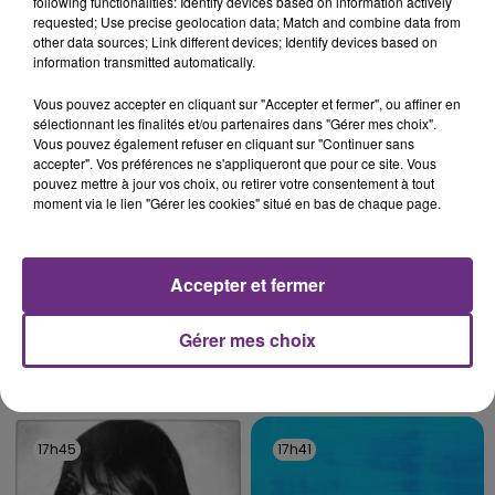
following functionalities: Identify devices based on information actively
C'était l'une des institutions du centre-ville
requested; Use precise geolocation data; Match and combine data from
rémois. Le magasin JouéClub est contraint de
other data sources; Link different devices; Identify devices based on
information transmitted automatically.
fermer ses portes.
TITRES DIFFUSÉS
Vous pouvez accepter en cliquant sur "Accepter et fermer", ou affiner en
sélectionnant les finalités et/ou partenaires dans "Gérer mes choix".
Vous pouvez également refuser en cliquant sur "Continuer sans
17h54
17h54
17h48
17h48
accepter". Vos préférences ne s'appliqueront que pour ce site. Vous
pouvez mettre à jour vos choix, ou retirer votre consentement à tout
moment via le lien "Gérer les cookies" situé en bas de chaque page.
Accepter et fermer
Gérer mes choix
MYLES SMITH
SIA
Stargazing
Elastic Heart
17h45
17h45
17h41
17h41