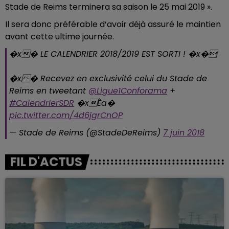
Stade de Reims terminera sa saison le 25 mai 2019 ».
Il sera donc préférable d’avoir déjà assuré le maintien
avant cette ultime journée.
�x� LE CALENDRIER 2018/2019 EST SORTI ! �x�
�x� Recevez en exclusivité celui du Stade de
Reims en tweetant
@Ligue1Conforama
+
#CalendrierSDR
�xÈa�
pic.twitter.com/4d6jgrCnOP
— Stade de Reims (@StadeDeReims)
7 juin 2018
FIL D'ACTUS