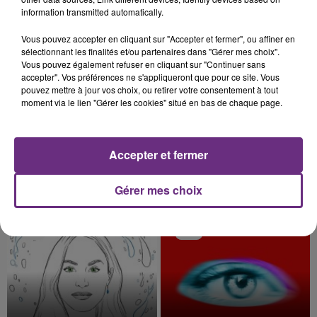
information transmitted automatically.
Vous pouvez accepter en cliquant sur "Accepter et fermer", ou affiner en
11h22
11h22
11h19
11h19
sélectionnant les finalités et/ou partenaires dans "Gérer mes choix".
Vous pouvez également refuser en cliquant sur "Continuer sans
accepter". Vos préférences ne s'appliqueront que pour ce site. Vous
pouvez mettre à jour vos choix, ou retirer votre consentement à tout
moment via le lien "Gérer les cookies" situé en bas de chaque page.
Accepter et fermer
ALEX WARREN
CHAPPELL ROAN
Gérer mes choix
Passenger
Good Luck, Babe!
11h17
11h17
11h08
11h08