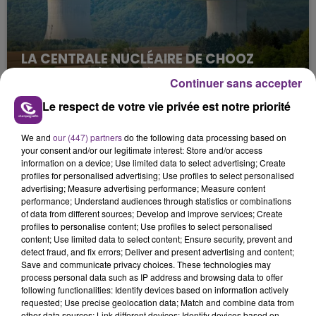
LA CENTRALE NUCLÉAIRE DE CHOOZ
TOUJOURS À L'ARRÊT
Continuer sans accepter
Cela fait déjà une semaine que la centrale
Le respect de votre vie privée est notre priorité
nucléaire ardennaise est à l'arrêt. Une situation
justifiée par la sécheresse intense qui est toujours
We and
our (447) partners
do the following data processing based on
présente.
your consent and/or our legitimate interest: Store and/or access
information on a device; Use limited data to select advertising; Create
profiles for personalised advertising; Use profiles to select personalised
advertising; Measure advertising performance; Measure content
performance; Understand audiences through statistics or combinations
of data from different sources; Develop and improve services; Create
profiles to personalise content; Use profiles to select personalised
LE MAGASIN JOUÉCLUB DE REIMS FERME
content; Use limited data to select content; Ensure security, prevent and
SES PORTES
detect fraud, and fix errors; Deliver and present advertising and content;
Save and communicate privacy choices. These technologies may
C'était l'une des institutions du centre-ville
process personal data such as IP address and browsing data to offer
rémois. Le magasin JouéClub est contraint de
following functionalities: Identify devices based on information actively
fermer ses portes.
requested; Use precise geolocation data; Match and combine data from
TITRES DIFFUSÉS
other data sources; Link different devices; Identify devices based on