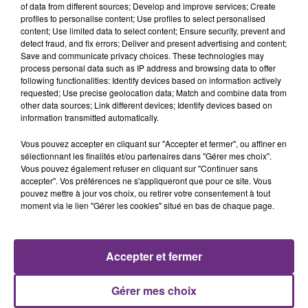
of data from different sources; Develop and improve services; Create
profiles to personalise content; Use profiles to select personalised
content; Use limited data to select content; Ensure security, prevent and
detect fraud, and fix errors; Deliver and present advertising and content;
Save and communicate privacy choices. These technologies may
process personal data such as IP address and browsing data to offer
following functionalities: Identify devices based on information actively
MUSE
WIZ KHALIFA FEAT. CHARLIE PUTH
requested; Use precise geolocation data; Match and combine data from
Nightshift Superstar
See You Again
other data sources; Link different devices; Identify devices based on
information transmitted automatically.
22h20
22h20
22h17
22h17
Vous pouvez accepter en cliquant sur "Accepter et fermer", ou affiner en
sélectionnant les finalités et/ou partenaires dans "Gérer mes choix".
Vous pouvez également refuser en cliquant sur "Continuer sans
accepter". Vos préférences ne s'appliqueront que pour ce site. Vous
pouvez mettre à jour vos choix, ou retirer votre consentement à tout
moment via le lien "Gérer les cookies" situé en bas de chaque page.
Accepter et fermer
ANGELE & JUSTICE
RAYE
What You Want
Where Is My Husband!
Gérer mes choix