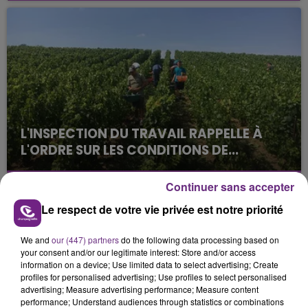
août dans la commune de Montgueux (Aube). Du
jamais vu !
L'INSPECTION DU TRAVAIL RAPPELLE À
L'ORDRE SUR LES CONDITIONS DE...
Alors que les dates de début des vendange 2026
s'est avéré être plus précoce que prévu,
Continuer sans accepter
l'inspection du Travail en profite pour rappeler
TITRES DIFFUSÉS
Le respect de votre vie privée est notre priorité
les conditions de...
We and
our (447) partners
do the following data processing based on
your consent and/or our legitimate interest: Store and/or access
22h27
22h27
22h23
22h23
information on a device; Use limited data to select advertising; Create
profiles for personalised advertising; Use profiles to select personalised
advertising; Measure advertising performance; Measure content
performance; Understand audiences through statistics or combinations