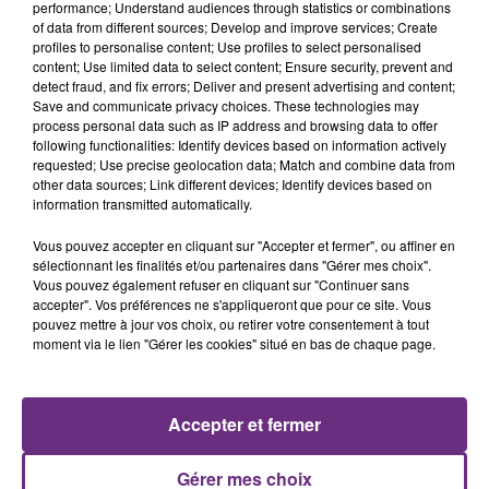
performance; Understand audiences through statistics or combinations
of data from different sources; Develop and improve services; Create
profiles to personalise content; Use profiles to select personalised
content; Use limited data to select content; Ensure security, prevent and
detect fraud, and fix errors; Deliver and present advertising and content;
Save and communicate privacy choices. These technologies may
process personal data such as IP address and browsing data to offer
following functionalities: Identify devices based on information actively
JECK & CARLA
ALEX WARREN
requested; Use precise geolocation data; Match and combine data from
La Recette
Fever Dream
other data sources; Link different devices; Identify devices based on
information transmitted automatically.
18h31
18h31
18h28
18h28
Vous pouvez accepter en cliquant sur "Accepter et fermer", ou affiner en
sélectionnant les finalités et/ou partenaires dans "Gérer mes choix".
Vous pouvez également refuser en cliquant sur "Continuer sans
accepter". Vos préférences ne s'appliqueront que pour ce site. Vous
pouvez mettre à jour vos choix, ou retirer votre consentement à tout
moment via le lien "Gérer les cookies" situé en bas de chaque page.
Accepter et fermer
BRUNO MARS
DJ GOJA & JASON DERULO &
Locked Out Of Heaven
MELODY
Gérer mes choix
Mi Chico