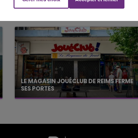
LE MAGASIN JOUÉCLUB DE REIMS FERME
SES PORTES
C'était l'une des institutions du centre-ville
rémois. Le magasin JouéClub est contraint de
fermer ses portes.