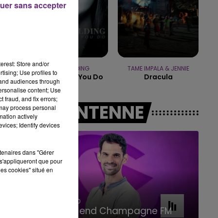
uer sans accepter
11h00 - 16h00
t
LE WEEK-END CHAMPAGNE FM
e
erest: Store and/or
ELLIE GOULDING
TAME IMPALA & JENNIE
tising; Use profiles to
Love Me Like You Do
Dracula
tand audiences through
personalise content; Use
 fraud, and fix errors;
A L'ANTENNE
 may process personal
mation actively
vices; Identify devices
rtenaires dans "Gérer
s'appliqueront que pour
les cookies" situé en
16h00 - 20h00
Le Week-end Champagne FM