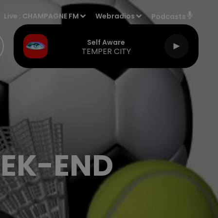
Live :
CHAMPAGNE FM
Webradios
Podcasts
Self Aware
TEMPER CITY
EEK-END