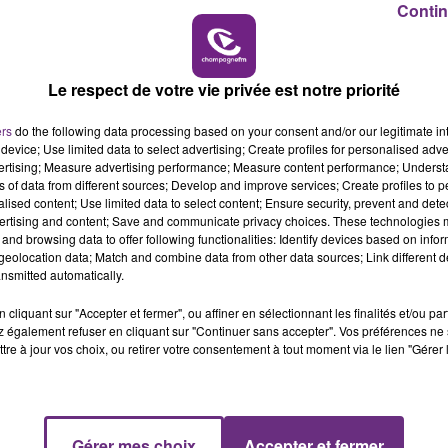
Contin
7h00 - 11h00
ème
llera Boulogne ce samedi à 20h00 à l’Arena pour la 33
e
BEST OF
Le respect de votre vie privée est notre priorité
e Pro B tandis que Boulogne, lanterne rouge, va tout fair
ers
do the following data processing based on your consent and/or our legitimate int
device; Use limited data to select advertising; Create profiles for personalised adver
vertising; Measure advertising performance; Measure content performance; Unders
le chaleureux témoignage adressé par le maire Boris
ns of data from different sources; Develop and improve services; Create profiles to 
alised content; Use limited data to select content; Ensure security, prevent and detect
parcours cette saison.
ertising and content; Save and communicate privacy choices. These technologies
and browsing data to offer following functionalities: Identify devices based on infor
eolocation data; Match and combine data from other data sources; Link different de
ème
ur le compte de la 32
journée.
nsmitted automatically.
cliquant sur "Accepter et fermer", ou affiner en sélectionnant les finalités et/ou pa
 également refuser en cliquant sur "Continuer sans accepter". Vos préférences ne 
 en Pro A la saison prochaine.
tre à jour vos choix, ou retirer votre consentement à tout moment via le lien "Gérer 
ochain à 20h00 à la salle René Tys de Reims dans le cadre
11h00 - 16h00
Le week-end Champagne FM
Gérer mes choix
Accepter et fermer