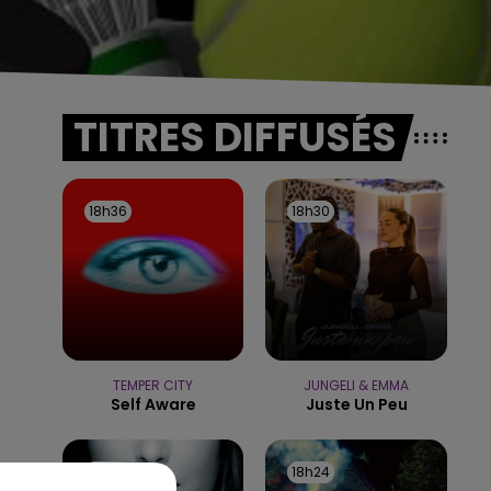
TITRES DIFFUSÉS
18h36
18h36
18h30
18h30
TEMPER CITY
JUNGELI & EMMA
Self Aware
Juste Un Peu
18h27
18h27
18h24
18h24