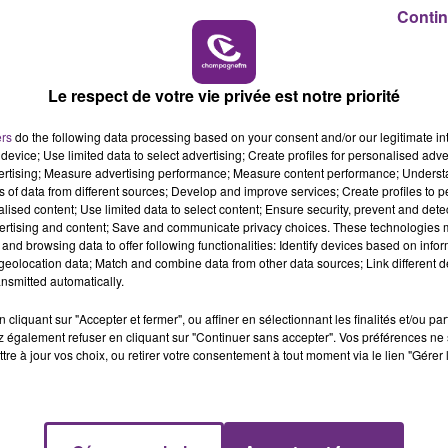
16h00 - 20h00
Contin
LE WEEK-END CHAMPAGNE FM
LE MAGASIN JOUÉCLUB DE REIMS FERME
SES PORTES
Le respect de votre vie privée est notre priorité
C'était l'une des institutions du centre-ville
rémois. Le magasin JouéClub est contraint de
ers
do the following data processing based on your consent and/or our legitimate int
fermer ses portes.
device; Use limited data to select advertising; Create profiles for personalised adver
vertising; Measure advertising performance; Measure content performance; Unders
ns of data from different sources; Develop and improve services; Create profiles to 
alised content; Use limited data to select content; Ensure security, prevent and detect
ertising and content; Save and communicate privacy choices. These technologies
and browsing data to offer following functionalities: Identify devices based on infor
eolocation data; Match and combine data from other data sources; Link different de
nsmitted automatically.
cliquant sur "Accepter et fermer", ou affiner en sélectionnant les finalités et/ou pa
 également refuser en cliquant sur "Continuer sans accepter". Vos préférences ne 
tre à jour vos choix, ou retirer votre consentement à tout moment via le lien "Gérer 