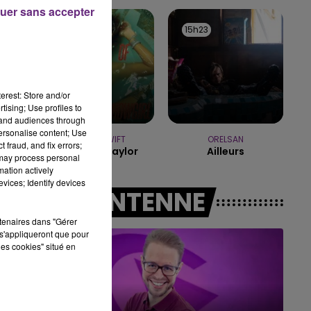
7h00 - 11h00
uer sans accepter
BEST OF
15h25
15h25
15h23
15h23
erest: Store and/or
tising; Use profiles to
tand audiences through
personalise content; Use
TAYLOR SWIFT
ORELSAN
 fraud, and fix errors;
Elizabeth Taylor
Ailleurs
 may process personal
mation actively
vices; Identify devices
A L'ANTENNE
rtenaires dans "Gérer
s'appliqueront que pour
les cookies" situé en