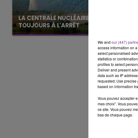
11h00 - 16h00
LE WEEK-END CHAMPAGNE FM
LA CENTRALE NUCLÉAIRE DE CHOOZ
TOUJOURS À L'ARRÊT
Cela fait déjà une semaine que la centrale
nucléaire ardennaise est à l'arrêt. Une situation
We and
our (447) partn
justifiée par la sécheresse intense qui est
access information on a 
select personalised ad
toujours présente.
statistics or combinatio
profiles to select person
Deliver and present adv
data such as IP address 
requested; Use precise g
based on information tra
Vous pouvez accepter en 
mes choix". Vous pouvez
ce site. Vous pouvez met
bas de chaque page.