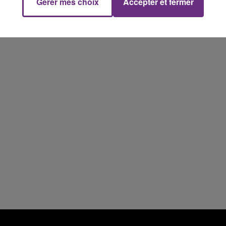
Gérer mes choix
Accepter et fermer
7h00 - 11h00
FM
BEST OF