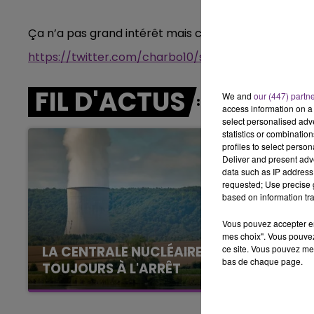
7h00 - 11h00
BEST OF
Ça n’a pas grand intérêt mais c’est plutôt réussi.
https://twitter.com/charbo10/status/7984488988
FIL D'ACTUS
We and
our (447) partn
access information on a 
select personalised ad
statistics or combinatio
profiles to select person
Deliver and present adv
data such as IP address 
requested; Use precise g
based on information tra
Vous pouvez accepter en 
mes choix". Vous pouvez
ce site. Vous pouvez met
LA CENTRALE NUCLÉAIRE DE CHOOZ
bas de chaque page.
TOUJOURS À L'ARRÊT
Cela fait déjà une semaine que la centrale
nucléaire ardennaise est à l'arrêt. Une situation