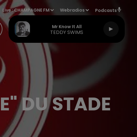
Live :
CHAMPAGNE FM
Webradios
Podcasts
Mr Know It All
TEDDY SWIMS
E" DU STADE