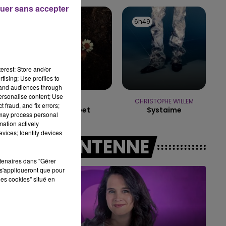
16h00 - 20h00
uer sans accepter
LE WEEK-END CHAMPAGNE FM
6h53
6h53
6h49
6h49
erest: Store and/or
tising; Use profiles to
tand audiences through
personalise content; Use
HOZIER
CHRISTOPHE WILLEM
 fraud, and fix errors;
Too Sweet
Systaime
 may process personal
mation actively
vices; Identify devices
A L'ANTENNE
rtenaires dans "Gérer
s'appliqueront que pour
les cookies" situé en