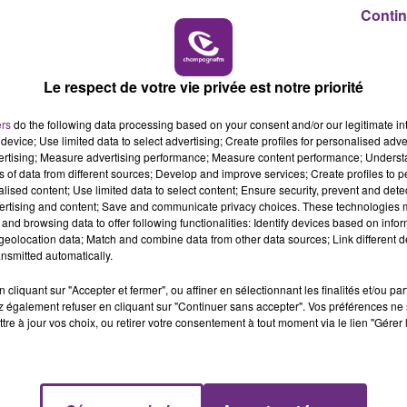
11h00 - 16h00
Contin
LE WEEK-END CHAMPAGNE FM
55632896
Le respect de votre vie privée est notre priorité
ers
do the following data processing based on your consent and/or our legitimate int
device; Use limited data to select advertising; Create profiles for personalised adver
vertising; Measure advertising performance; Measure content performance; Unders
ns of data from different sources; Develop and improve services; Create profiles to 
alised content; Use limited data to select content; Ensure security, prevent and detect
ertising and content; Save and communicate privacy choices. These technologies
and browsing data to offer following functionalities: Identify devices based on infor
eolocation data; Match and combine data from other data sources; Link different de
nsmitted automatically.
cliquant sur "Accepter et fermer", ou affiner en sélectionnant les finalités et/ou pa
 également refuser en cliquant sur "Continuer sans accepter". Vos préférences ne 
tre à jour vos choix, ou retirer votre consentement à tout moment via le lien "Gérer 
LE MAGASIN JOUÉCLUB DE REIMS FERME
SES PORTES
C'était l'une des institutions du centre-ville
rémois. Le magasin JouéClub est contraint de