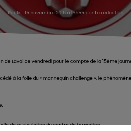
Publié : 15 novembre 2016 à 16h55 par La rédaction
on de Laval ce vendredi pour le compte de la 15ème journ
cédé à la folie du « mannequin challenge », le phénomèn
e.
 salle de musculation du centre de formation.