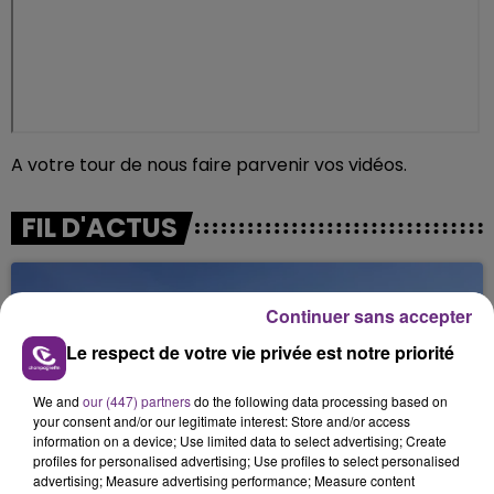
A votre tour de nous faire parvenir vos vidéos.
FIL D'ACTUS
Continuer sans accepter
Le respect de votre vie privée est notre priorité
We and
our (447) partners
do the following data processing based on
your consent and/or our legitimate interest: Store and/or access
information on a device; Use limited data to select advertising; Create
SI TOUT LE MONDE FAIT ÇA, MOI L'ANNÉE
profiles for personalised advertising; Use profiles to select personalised
advertising; Measure advertising performance; Measure content
PROCHAINE JE VENDANGE EN...