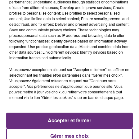
performance; Understand audiences through statistics or combinations
La vendange en Champagne a débuté ce jeudi 6
of data from different sources; Develop and improve services; Create
profiles to personalise content; Use profiles to select personalised
août dans la commune de Montgueux (Aube). Du
content; Use limited data to select content; Ensure security, prevent and
jamais vu !
detect fraud, and fix errors; Deliver and present advertising and content;
Save and communicate privacy choices. These technologies may
process personal data such as IP address and browsing data to offer
following functionalities: Identify devices based on information actively
requested; Use precise geolocation data; Match and combine data from
other data sources; Link different devices; Identify devices based on
information transmitted automatically.
L'INSPECTION DU TRAVAIL RAPPELLE À
Vous pouvez accepter en cliquant sur "Accepter et fermer", ou affiner en
sélectionnant les finalités et/ou partenaires dans "Gérer mes choix".
L'ORDRE SUR LES CONDITIONS DE...
Vous pouvez également refuser en cliquant sur "Continuer sans
Alors que les dates de début des vendange 2026
accepter". Vos préférences ne s'appliqueront que pour ce site. Vous
s'est avéré être plus précoce que prévu,
pouvez mettre à jour vos choix, ou retirer votre consentement à tout
moment via le lien "Gérer les cookies" situé en bas de chaque page.
l'inspection du Travail en profite pour rappeler
TITRES DIFFUSÉS
les conditions de...
Accepter et fermer
6h35
6h35
6h30
6h30
Gérer mes choix