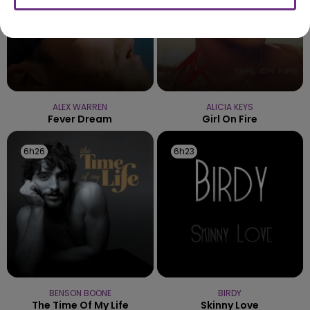
ALEX WARREN
ALICIA KEYS
Fever Dream
Girl On Fire
6h26
6h26
6h23
6h23
BENSON BOONE
BIRDY
The Time Of My Life
Skinny Love