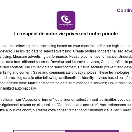
Contin
6h00 - 10h00
LA FAMILLE
Le respect de votre vie privée est notre priorité
L'INSPECTION DU TRAVAIL RAPPELLE À
ers
do the following data processing based on your consent and/or our legitimate int
L'ORDRE SUR LES CONDITIONS DE...
device; Use limited data to select advertising; Create profiles for personalised adver
vertising; Measure advertising performance; Measure content performance; Unders
Alors que les dates de début des vendange
ns of data from different sources; Develop and improve services; Create profiles to 
2026 s'est avéré être plus précoce que prévu,
alised content; Use limited data to select content; Ensure security, prevent and detect
l'inspection du Travail en profite pour rappeler
ertising and content; Save and communicate privacy choices. These technologies
and browsing data to offer following functionalities: Identify devices based on infor
les conditions de...
eolocation data; Match and combine data from other data sources; Link different de
nsmitted automatically.
cliquant sur "Accepter et fermer", ou affiner en sélectionnant les finalités et/ou pa
 également refuser en cliquant sur "Continuer sans accepter". Vos préférences ne 
tre à jour vos choix, ou retirer votre consentement à tout moment via le lien "Gérer 