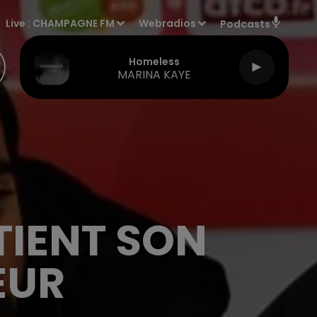
Live :
CHAMPAGNE FM
Webradios
Podcasts
Homeless
MARINA KAYE
TIENT SON
EUR