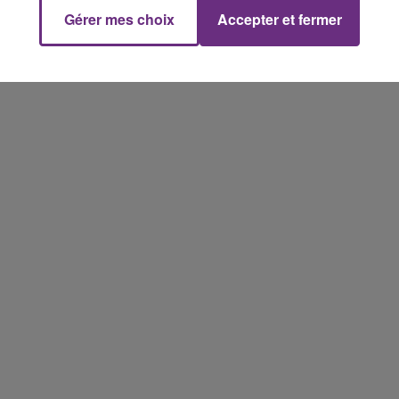
Gérer mes choix
Accepter et fermer
10h00 - 14h00
LE TICKET DE CAISSE