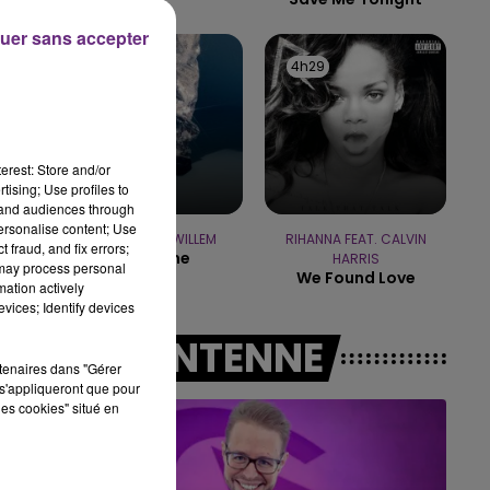
uer sans accepter
10h00 - 14h00
LE TICKET DE CAISSE
4h33
4h33
4h29
4h29
erest: Store and/or
tising; Use profiles to
tand audiences through
personalise content; Use
CHRISTOPHE WILLEM
RIHANNA FEAT. CALVIN
 fraud, and fix errors;
Systaime
HARRIS
 may process personal
We Found Love
mation actively
vices; Identify devices
A L'ANTENNE
rtenaires dans "Gérer
s'appliqueront que pour
les cookies" situé en