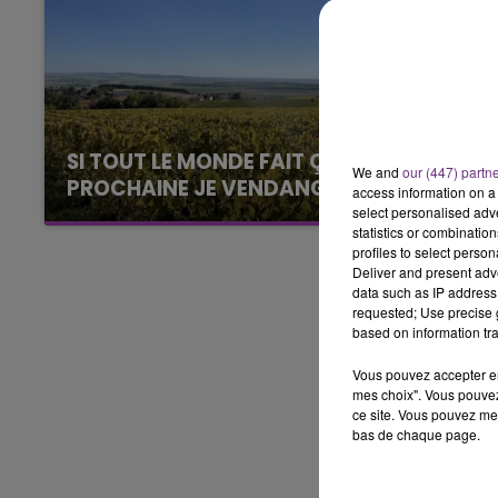
5h00 - 6h00
LE BEST OF DE LA FAMILLE
CHAMPAGNE FM
SI TOUT LE MONDE FAIT ÇA, MOI L'ANNÉE
We and
our (447) partn
PROCHAINE JE VENDANGE EN...
access information on a 
select personalised ad
La vendange en Champagne a débuté ce jeudi
statistics or combinatio
6 août dans la commune de Montgueux (Aube).
profiles to select person
Du jamais vu !
Deliver and present adv
data such as IP address 
requested; Use precise g
based on information tra
Vous pouvez accepter en 
mes choix". Vous pouvez
ce site. Vous pouvez met
bas de chaque page.