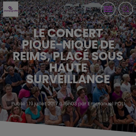
LE CONCERT
PIQUE-NIQUE DE
REIMS, PLACÉ SOUS
HAUTE
SURVEILLANCE
Publié : 19 juillet 2017 à 16h03 par Emmanuel POLI