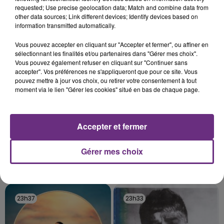
C'était l'une des institutions du centre-ville
requested; Use precise geolocation data; Match and combine data from
rémois. Le magasin JouéClub est contraint de
other data sources; Link different devices; Identify devices based on
fermer ses portes.
information transmitted automatically.
TITRES DIFFUSÉS
Vous pouvez accepter en cliquant sur "Accepter et fermer", ou affiner en
sélectionnant les finalités et/ou partenaires dans "Gérer mes choix".
Vous pouvez également refuser en cliquant sur "Continuer sans
23h43
23h43
23h39
23h39
accepter". Vos préférences ne s'appliqueront que pour ce site. Vous
pouvez mettre à jour vos choix, ou retirer votre consentement à tout
moment via le lien "Gérer les cookies" situé en bas de chaque page.
Accepter et fermer
Gérer mes choix
EVANESCENCE
TAME IMPALA & JENNIE
My Immortal
Dracula
23h37
23h37
23h33
23h33