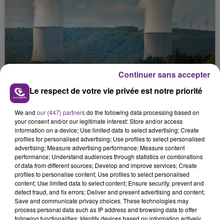
LA CENTRALE NUCLÉAIRE DE CHOOZ
Continuer sans accepter
TOUJOURS À L'ARRÊT
Le respect de votre vie privée est notre priorité
Cela fait déjà une semaine que la centrale
nucléaire ardennaise est à l'arrêt. Une situation
We and
our (447) partners
do the following data processing based on
justifiée par la sécheresse intense qui est toujours
your consent and/or our legitimate interest: Store and/or access
information on a device; Use limited data to select advertising; Create
présente.
profiles for personalised advertising; Use profiles to select personalised
advertising; Measure advertising performance; Measure content
performance; Understand audiences through statistics or combinations
of data from different sources; Develop and improve services; Create
profiles to personalise content; Use profiles to select personalised
content; Use limited data to select content; Ensure security, prevent and
detect fraud, and fix errors; Deliver and present advertising and content;
LE MAGASIN JOUÉCLUB DE REIMS FERME
Save and communicate privacy choices. These technologies may
SES PORTES
process personal data such as IP address and browsing data to offer
following functionalities: Identify devices based on information actively