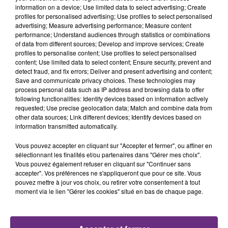
TITRES DIFFUSÉS
information on a device; Use limited data to select advertising; Create
profiles for personalised advertising; Use profiles to select personalised
advertising; Measure advertising performance; Measure content
performance; Understand audiences through statistics or combinations
16h52
16h52
16h49
16h49
of data from different sources; Develop and improve services; Create
profiles to personalise content; Use profiles to select personalised
content; Use limited data to select content; Ensure security, prevent and
detect fraud, and fix errors; Deliver and present advertising and content;
Save and communicate privacy choices. These technologies may
process personal data such as IP address and browsing data to offer
following functionalities: Identify devices based on information actively
requested; Use precise geolocation data; Match and combine data from
other data sources; Link different devices; Identify devices based on
information transmitted automatically.
TRYO
OLIVIA DEAN
Vous pouvez accepter en cliquant sur "Accepter et fermer", ou affiner en
La Traversee
So Easy (to Fall In Love)
sélectionnant les finalités et/ou partenaires dans "Gérer mes choix".
Vous pouvez également refuser en cliquant sur "Continuer sans
accepter". Vos préférences ne s'appliqueront que pour ce site. Vous
16h42
16h42
16h39
16h39
pouvez mettre à jour vos choix, ou retirer votre consentement à tout
moment via le lien "Gérer les cookies" situé en bas de chaque page.