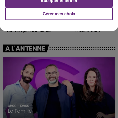
Accepter et fermer
Gérer mes choix
GIMS
ALEX WARREN
Est-Ce Que Tu M'aimes ?
Fever Dream
A L'ANTENNE
6h00 - 10h00
La Famille