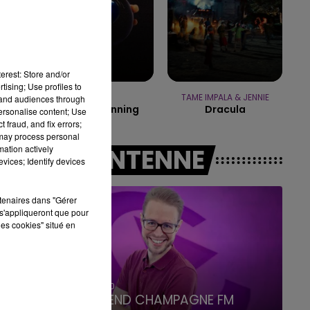
7h00 - 12h00
LE WEEK-END CHAMPAGNE FM
erest: Store and/or
tising; Use profiles to
DJO
TAME IMPALA & JENNIE
tand audiences through
End Of Beginning
Dracula
personalise content; Use
 fraud, and fix errors;
 may process personal
mation actively
A L'ANTENNE
vices; Identify devices
rtenaires dans "Gérer
s'appliqueront que pour
les cookies" situé en
16h00 - 20h00
LE WEEK-END CHAMPAGNE FM