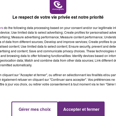
16h00 - 20h00
LE WEEK-END CHAMPAGNE FM
Le respect de votre vie privée est notre priorité
ers
do the following data processing based on your consent and/or our legitimate int
device; Use limited data to select advertising; Create profiles for personalised adver
vertising; Measure advertising performance; Measure content performance; Unders
LE MAGASIN JOUÉCLUB DE REIMS FERME
ns of data from different sources; Develop and improve services; Create profiles to 
SES PORTES
alised content; Use limited data to select content; Ensure security, prevent and detect
ertising and content; Save and communicate privacy choices. These technologies
C'était l'une des institutions du centre-ville
and browsing data to offer following functionalities: Identify devices based on infor
rémois. Le magasin JouéClub est contraint de
eolocation data; Match and combine data from other data sources; Link different de
fermer ses portes.
nsmitted automatically.
cliquant sur "Accepter et fermer", ou affiner en sélectionnant les finalités et/ou pa
 également refuser en cliquant sur "Continuer sans accepter". Vos préférences ne 
tre à jour vos choix, ou retirer votre consentement à tout moment via le lien "Gérer 
7h00 - 12h00
Gérer mes choix
Accepter et fermer
M
LE WEEK-END CHAMPAGNE FM