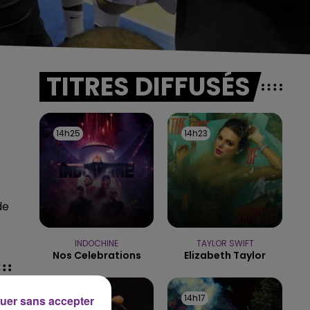
TITRES DIFFUSÉS
14h25
14h25
14h23
14h23
de
INDOCHINE
TAYLOR SWIFT
Nos Celebrations
Elizabeth Taylor
14h20
14h20
14h17
14h17
uer sans accepter