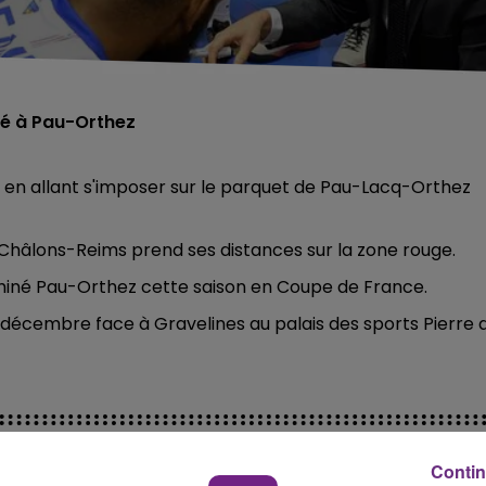
é à Pau-Orthez
 en allant s'imposer sur le parquet de
Pau-Lacq-Orthez
Châlons-Reims prend ses distances sur la zone rouge.
miné Pau-Orthez cette saison en Coupe de France.
 décembre face à Gravelines au palais des sports Pierre 
Contin