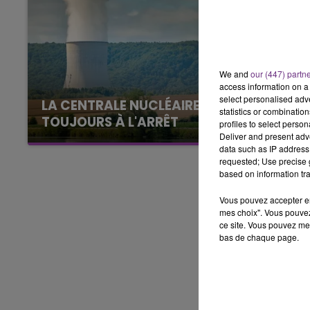
7h00 - 12h00
LE WEEK-END CHAMPAGNE FM
We and
our (447) partn
access information on a 
select personalised ad
LA CENTRALE NUCLÉAIRE DE CHOOZ
statistics or combinatio
TOUJOURS À L'ARRÊT
profiles to select person
Deliver and present adv
Cela fait déjà une semaine que la centrale
data such as IP address 
nucléaire ardennaise est à l'arrêt. Une situation
requested; Use precise g
justifiée par la sécheresse intense qui est
based on information tra
toujours présente.
Vous pouvez accepter en 
mes choix". Vous pouvez
ce site. Vous pouvez met
bas de chaque page.
16h00 - 20h00
GNE FM
LE WEEK-END CHAMPAGNE F