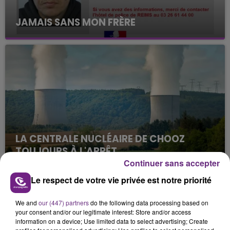
JAMAIS SANS MON FRÈRE
Julien Fourel n'a plus donné signé de vie depuis 5
mois. Sa sœur poursuit ses recherches pour le
retrouver.
LA CENTRALE NUCLÉAIRE DE CHOOZ
TOUJOURS À L'ARRÊT
Continuer sans accepter
Cela fait déjà une semaine que la centrale
nucléaire ardennaise est à l'arrêt. Une situation
Le respect de votre vie privée est notre priorité
justifiée par la sécheresse intense qui est toujours
TITRES DIFFUSÉS
présente.
We and
our (447) partners
do the following data processing based on
your consent and/or our legitimate interest: Store and/or access
information on a device; Use limited data to select advertising; Create
11h56
11h56
11h53
11h53