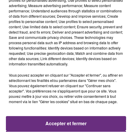
profiles for personalised advertising; Use profiles to select personalised
advertising; Measure advertising performance; Measure content
performance; Understand audiences through statistics or combinations
of data from different sources; Develop and improve services; Create
profiles to personalise content; Use profiles to select personalised
content; Use limited data to select content; Ensure security, prevent and
detect fraud, and fix errors; Deliver and present advertising and content;
Save and communicate privacy choices. These technologies may
process personal data such as IP address and browsing data to offer
following functionalities: Identify devices based on information actively
requested; Use precise geolocation data; Match and combine data from
other data sources; Link different devices; Identify devices based on
AMIR
ARIANA GRANDE
information transmitted automatically.
On Dirait
Hate That I Made You Love
Me
Vous pouvez accepter en cliquant sur "Accepter et fermer", ou affiner en
sélectionnant les finalités et/ou partenaires dans "Gérer mes choix".
11h50
11h50
11h45
11h45
Vous pouvez également refuser en cliquant sur "Continuer sans
accepter". Vos préférences ne s'appliqueront que pour ce site. Vous
pouvez mettre à jour vos choix, ou retirer votre consentement à tout
moment via le lien "Gérer les cookies" situé en bas de chaque page.
Accepter et fermer