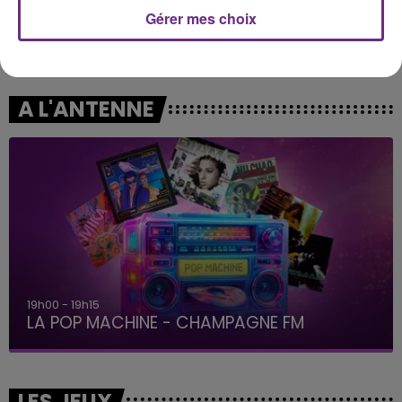
Gérer mes choix
LEWIS CAPALDI
GIMS
Wish You The Best
Soleil
A L'ANTENNE
19h00 - 19h15
LA POP MACHINE - CHAMPAGNE FM
LES JEUX