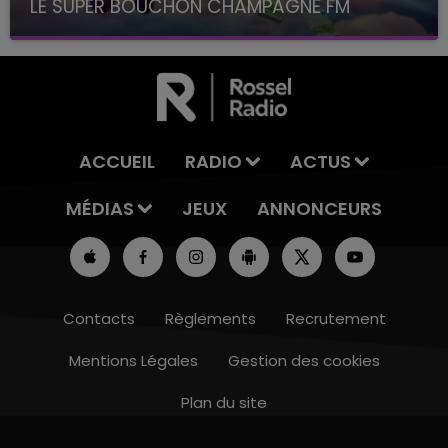
LE SUPER BOUCHON CHAMPAGNE FM
avec La Famille Champagne FM, à 8H10
ACCUEIL
RADIO
ACTUS
MÉDIAS
JEUX
ANNONCEURS
Contacts
Règlements
Recrutement
Mentions Légales
Gestion des cookies
Plan du site
10h00 - 14h00
LE TICKET DE CAISSE