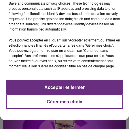
Fever Dream
Sweet Darling
Save and communicate privacy choices. These technologies may
process personal data such as IP address and browsing data to offer
following functionalities: Identify devices based on information actively
21h27
21h27
21h23
21h23
requested; Use precise geolocation data; Match and combine data from
other data sources; Link different devices; Identify devices based on
information transmitted automatically.
Vous pouvez accepter en cliquant sur "Accepter et fermer", ou affiner en
sélectionnant les finalités et/ou partenaires dans "Gérer mes choix".
Vous pouvez également refuser en cliquant sur "Continuer sans
accepter". Vos préférences ne s'appliqueront que pour ce site. Vous
pouvez mettre à jour vos choix, ou retirer votre consentement à tout
moment via le lien "Gérer les cookies" situé en bas de chaque page.
OLIVIA RODRIGO
LUCENZO
Stupid Song
Danza Kuduro
Accepter et fermer
A L'ANTENNE
Gérer mes choix