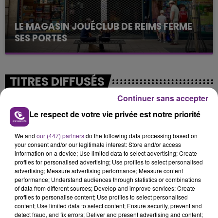
LE MAGASIN JOUÉCLUB DE REIMS FERME
SES PORTES
C'était l'une des institutions du centre-ville
rémois. Le magasin JouéClub est contraint de
fermer ses portes.
TITRES DIFFUSÉS
Continuer sans accepter
21h34
21h34
21h30
21h30
Le respect de votre vie privée est notre priorité
We and
our (447) partners
do the following data processing based on
your consent and/or our legitimate interest: Store and/or access
information on a device; Use limited data to select advertising; Create
profiles for personalised advertising; Use profiles to select personalised
advertising; Measure advertising performance; Measure content
performance; Understand audiences through statistics or combinations
of data from different sources; Develop and improve services; Create
profiles to personalise content; Use profiles to select personalised
content; Use limited data to select content; Ensure security, prevent and
ALEX WARREN
FRERO DELAVEGA
detect fraud, and fix errors; Deliver and present advertising and content;