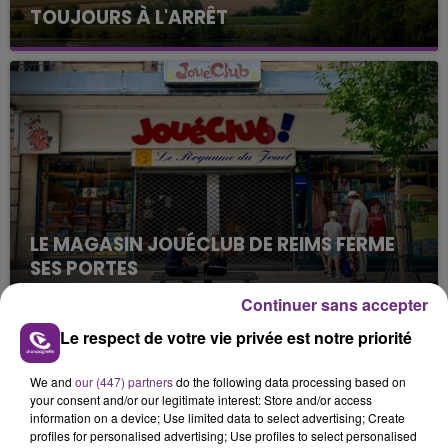
TOUJOURS À L'ARRÊT
Cela fait déjà une semaine que la centrale
nucléaire ardennaise est à l'arrêt. Une situation
justifiée par la sécheresse intense qui est toujours
présente.
LE MAGASIN JOUÉCLUB DE REIMS FERME
SES PORTES
C'était l'une des institutions du centre-ville
Continuer sans accepter
rémois. Le magasin JouéClub est contraint de
Le respect de votre vie privée est notre priorité
fermer ses portes.
TITRES DIFFUSÉS
We and
our (447) partners
do the following data processing based on
your consent and/or our legitimate interest: Store and/or access
information on a device; Use limited data to select advertising; Create
8h00
8h00
7h57
7h57
profiles for personalised advertising; Use profiles to select personalised