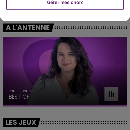
Gérer mes choix
JECK & CARLA
JUNGELI & EMMA
La Recette
Juste Un Peu
A L'ANTENNE
7h00 - 11h00
BEST OF
LES JEUX