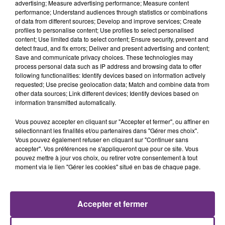
advertising; Measure advertising performance; Measure content
performance; Understand audiences through statistics or combinations
of data from different sources; Develop and improve services; Create
profiles to personalise content; Use profiles to select personalised
content; Use limited data to select content; Ensure security, prevent and
detect fraud, and fix errors; Deliver and present advertising and content;
Save and communicate privacy choices. These technologies may
process personal data such as IP address and browsing data to offer
following functionalities: Identify devices based on information actively
requested; Use precise geolocation data; Match and combine data from
JENNIFER LOPEZ & DAVID GUETTA
ARIANA GRANDE
other data sources; Link different devices; Identify devices based on
Save Me Tonight
Hate That I Made You Love
information transmitted automatically.
Me
Vous pouvez accepter en cliquant sur "Accepter et fermer", ou affiner en
7h54
7h54
7h50
7h50
sélectionnant les finalités et/ou partenaires dans "Gérer mes choix".
Vous pouvez également refuser en cliquant sur "Continuer sans
accepter". Vos préférences ne s'appliqueront que pour ce site. Vous
pouvez mettre à jour vos choix, ou retirer votre consentement à tout
moment via le lien "Gérer les cookies" situé en bas de chaque page.
Accepter et fermer