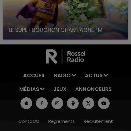
LE SUPER BOUCHON CHAMPAGNE FM
avec La Famille Champagne FM, à 8H10
ACCUEIL
RADIO
ACTUS
MÉDIAS
JEUX
ANNONCEURS
Contacts
Règlements
Recrutement