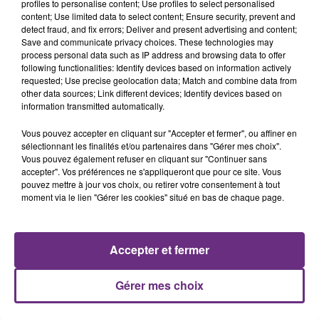
profiles to personalise content; Use profiles to select personalised
content; Use limited data to select content; Ensure security, prevent and
detect fraud, and fix errors; Deliver and present advertising and content;
Save and communicate privacy choices. These technologies may
process personal data such as IP address and browsing data to offer
JULIEN LIEB
NELLY FURTADO
following functionalities: Identify devices based on information actively
Dis-Moi Ou
Say It Right
requested; Use precise geolocation data; Match and combine data from
other data sources; Link different devices; Identify devices based on
15h36
15h36
15h29
15h29
information transmitted automatically.
Vous pouvez accepter en cliquant sur "Accepter et fermer", ou affiner en
sélectionnant les finalités et/ou partenaires dans "Gérer mes choix".
Vous pouvez également refuser en cliquant sur "Continuer sans
accepter". Vos préférences ne s'appliqueront que pour ce site. Vous
pouvez mettre à jour vos choix, ou retirer votre consentement à tout
moment via le lien "Gérer les cookies" situé en bas de chaque page.
Accepter et fermer
ALEX WARREN
TRYO
Fever Dream
La Traversee
Gérer mes choix
A L'ANTENNE