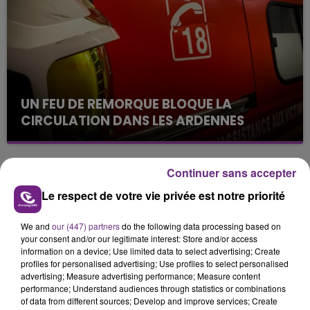
les conditions de...
UN FEU DE REMORQUE BLOQUE LA
CIRCULATION DANS LES ARDENNES
Un feu de remorque s'est déclaré ce mercredi en
fin de matinée sur l'A34.
Continuer sans accepter
TITRES DIFFUSÉS
Le respect de votre vie privée est notre priorité
15h42
15h42
15h38
15h38
We and
our (447) partners
do the following data processing based on
your consent and/or our legitimate interest: Store and/or access
information on a device; Use limited data to select advertising; Create
profiles for personalised advertising; Use profiles to select personalised
advertising; Measure advertising performance; Measure content
performance; Understand audiences through statistics or combinations
of data from different sources; Develop and improve services; Create