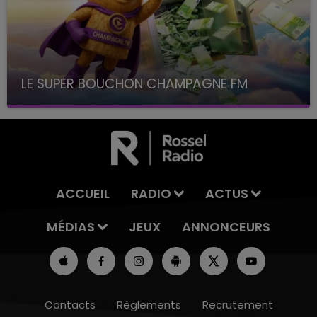
LE SUPER BOUCHON CHAMPAGNE FM
avec La Famille Champagne FM, à 8H10
ACCUEIL
RADIO
ACTUS
MÉDIAS
JEUX
ANNONCEURS
Contacts
Règlements
Recrutement