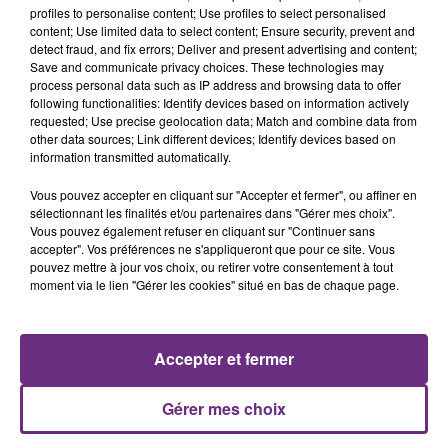
profiles to personalise content; Use profiles to select personalised
content; Use limited data to select content; Ensure security, prevent and
detect fraud, and fix errors; Deliver and present advertising and content;
Save and communicate privacy choices. These technologies may
ALEX WARREN
DUA LIPA
process personal data such as IP address and browsing data to offer
Passenger
Houdini
following functionalities: Identify devices based on information actively
requested; Use precise geolocation data; Match and combine data from
other data sources; Link different devices; Identify devices based on
21h16
21h16
21h11
21h11
information transmitted automatically.
Vous pouvez accepter en cliquant sur "Accepter et fermer", ou affiner en
sélectionnant les finalités et/ou partenaires dans "Gérer mes choix".
Vous pouvez également refuser en cliquant sur "Continuer sans
accepter". Vos préférences ne s'appliqueront que pour ce site. Vous
pouvez mettre à jour vos choix, ou retirer votre consentement à tout
moment via le lien "Gérer les cookies" situé en bas de chaque page.
ORIA
ARIANA GRANDE & KENDJI
Accepter et fermer
Soiree Mondaine
One Last Time (attends-
Moi)
Gérer mes choix