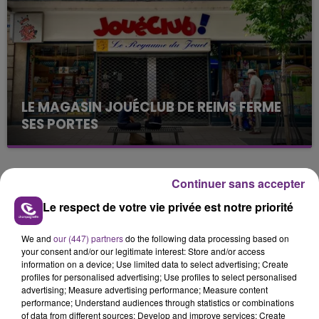
présente.
LE MAGASIN JOUÉCLUB DE REIMS FERME
SES PORTES
C'était l'une des institutions du centre-ville
rémois. Le magasin JouéClub est contraint de
fermer ses portes.
Continuer sans accepter
TITRES DIFFUSÉS
Le respect de votre vie privée est notre priorité
21h22
21h22
21h19
21h19
We and
our (447) partners
do the following data processing based on
your consent and/or our legitimate interest: Store and/or access
information on a device; Use limited data to select advertising; Create
profiles for personalised advertising; Use profiles to select personalised
advertising; Measure advertising performance; Measure content
performance; Understand audiences through statistics or combinations
of data from different sources; Develop and improve services; Create