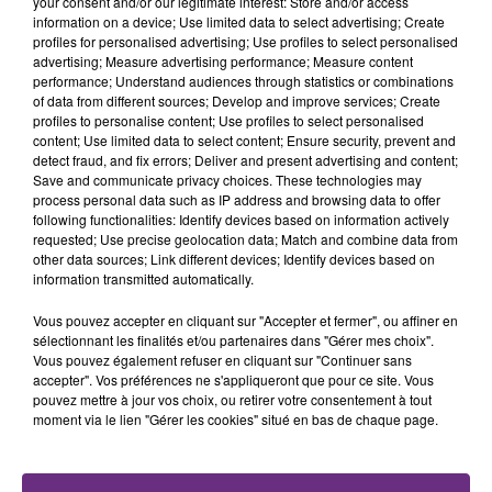
your consent and/or our legitimate interest: Store and/or access
fermer ses portes.
TITRES DIFFUSÉS
information on a device; Use limited data to select advertising; Create
profiles for personalised advertising; Use profiles to select personalised
advertising; Measure advertising performance; Measure content
performance; Understand audiences through statistics or combinations
16h40
16h40
16h37
16h37
of data from different sources; Develop and improve services; Create
profiles to personalise content; Use profiles to select personalised
content; Use limited data to select content; Ensure security, prevent and
detect fraud, and fix errors; Deliver and present advertising and content;
Save and communicate privacy choices. These technologies may
process personal data such as IP address and browsing data to offer
following functionalities: Identify devices based on information actively
requested; Use precise geolocation data; Match and combine data from
other data sources; Link different devices; Identify devices based on
information transmitted automatically.
OFENBACH & STARSAILOR
JECK & CARLA
Vous pouvez accepter en cliquant sur "Accepter et fermer", ou affiner en
Four To The Floor
La Recette
sélectionnant les finalités et/ou partenaires dans "Gérer mes choix".
Vous pouvez également refuser en cliquant sur "Continuer sans
accepter". Vos préférences ne s'appliqueront que pour ce site. Vous
16h35
16h35
16h28
16h28
pouvez mettre à jour vos choix, ou retirer votre consentement à tout
moment via le lien "Gérer les cookies" situé en bas de chaque page.