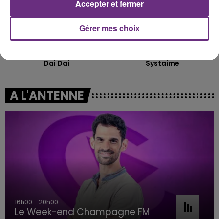
Accepter et fermer
Gérer mes choix
SHAKIRA FEAT. BURNA BOY
CHRISTOPHE WILLEM
Dai Dai
Systaime
A L'ANTENNE
16h00 - 20h00
Le Week-end Champagne FM