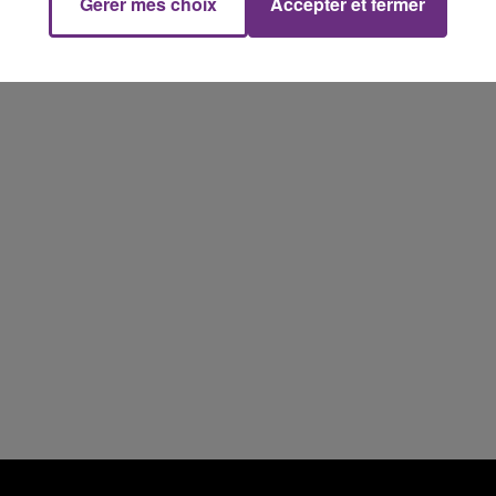
5h00 - 6h00
Gérer mes choix
Accepter et fermer
LE BEST OF DE LA FAMILLE
CHAMPAGNE FM