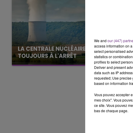
15h00 - 19h00
LE CLUB CHAMPAGNE FM
We and
our (447) partn
access information on a 
LA CENTRALE NUCLÉAIRE DE CHOOZ
select personalised ad
TOUJOURS À L'ARRÊT
statistics or combinatio
profiles to select person
Cela fait déjà une semaine que la centrale
Deliver and present adv
nucléaire ardennaise est à l'arrêt. Une situation
data such as IP address 
justifiée par la sécheresse intense qui est
requested; Use precise g
based on information tra
toujours présente.
Vous pouvez accepter en 
mes choix". Vous pouvez
ce site. Vous pouvez met
bas de chaque page.