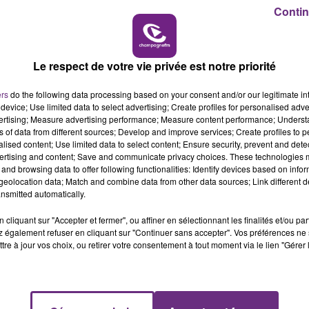
19h00 - 19h15
Contin
LA POP MACHINE - CHAMPAGNE FM
Le respect de votre vie privée est notre priorité
ers
do the following data processing based on your consent and/or our legitimate int
device; Use limited data to select advertising; Create profiles for personalised adver
LE MAGASIN JOUÉCLUB DE REIMS FERME
vertising; Measure advertising performance; Measure content performance; Unders
SES PORTES
ns of data from different sources; Develop and improve services; Create profiles to 
alised content; Use limited data to select content; Ensure security, prevent and detect
C'était l'une des institutions du centre-ville
ertising and content; Save and communicate privacy choices. These technologies
rémois. Le magasin JouéClub est contraint de
and browsing data to offer following functionalities: Identify devices based on infor
fermer ses portes.
eolocation data; Match and combine data from other data sources; Link different de
nsmitted automatically.
cliquant sur "Accepter et fermer", ou affiner en sélectionnant les finalités et/ou pa
 également refuser en cliquant sur "Continuer sans accepter". Vos préférences ne 
tre à jour vos choix, ou retirer votre consentement à tout moment via le lien "Gérer 