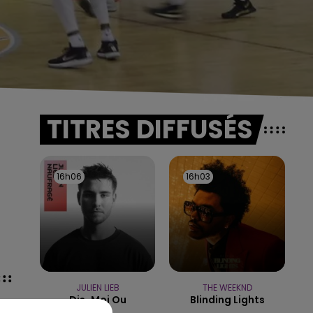
TITRES DIFFUSÉS
16h06
16h06
16h03
16h03
JULIEN LIEB
THE WEEKND
Dis-Moi Ou
Blinding Lights