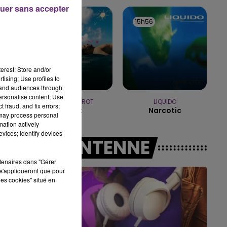
19h15 - 20h00
uer sans accepter
LA RADIO POP
16h00
16h00
15h56
15h56
erest: Store and/or
tising; Use profiles to
tand audiences through
personalise content; Use
JEREMY FREROT
LIQUIDO
 fraud, and fix errors;
Frerot
Narcotic
 may process personal
mation actively
vices; Identify devices
A L'ANTENNE
rtenaires dans "Gérer
s'appliqueront que pour
les cookies" situé en