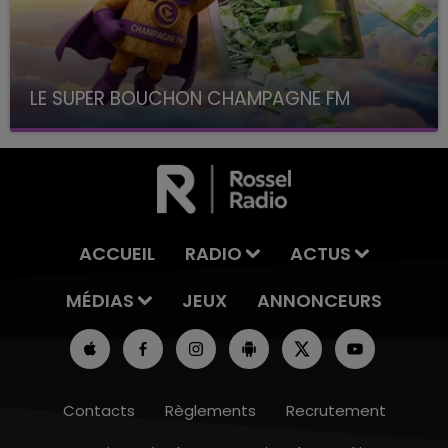
LE SUPER BOUCHON CHAMPAGNE FM
avec La Famille Champagne FM, à 8H10
ACCUEIL
RADIO
ACTUS
MÉDIAS
JEUX
ANNONCEURS
Contacts
Règlements
Recrutement