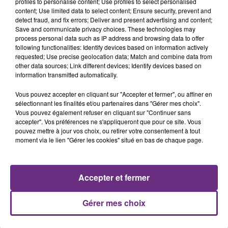
profiles to personalise content; Use profiles to select personalised
content; Use limited data to select content; Ensure security, prevent and
detect fraud, and fix errors; Deliver and present advertising and content;
Save and communicate privacy choices. These technologies may
process personal data such as IP address and browsing data to offer
CHARLIE PUTH
JUNGELI & EMMA
following functionalities: Identify devices based on information actively
Attention
Juste Un Peu
requested; Use precise geolocation data; Match and combine data from
other data sources; Link different devices; Identify devices based on
20h45
20h45
20h42
20h42
information transmitted automatically.
Vous pouvez accepter en cliquant sur "Accepter et fermer", ou affiner en
sélectionnant les finalités et/ou partenaires dans "Gérer mes choix".
Vous pouvez également refuser en cliquant sur "Continuer sans
accepter". Vos préférences ne s'appliqueront que pour ce site. Vous
pouvez mettre à jour vos choix, ou retirer votre consentement à tout
moment via le lien "Gérer les cookies" situé en bas de chaque page.
AMY MACDONALD
NAÏKA
Accepter et fermer
This Is The Life
One Track Mind
Gérer mes choix
A L'ANTENNE