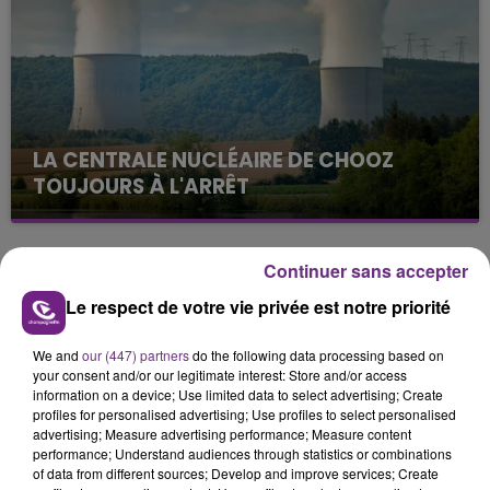
LA CENTRALE NUCLÉAIRE DE CHOOZ
TOUJOURS À L'ARRÊT
Cela fait déjà une semaine que la centrale
nucléaire ardennaise est à l'arrêt. Une situation
justifiée par la sécheresse intense qui est toujours
Continuer sans accepter
TITRES DIFFUSÉS
présente.
Le respect de votre vie privée est notre priorité
20h51
20h51
20h48
20h48
We and
our (447) partners
do the following data processing based on
your consent and/or our legitimate interest: Store and/or access
information on a device; Use limited data to select advertising; Create
profiles for personalised advertising; Use profiles to select personalised
advertising; Measure advertising performance; Measure content
performance; Understand audiences through statistics or combinations
of data from different sources; Develop and improve services; Create