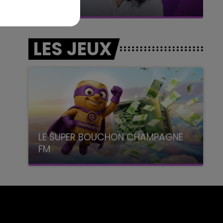
Le week-end Champagne FM
LES JEUX
LE SUPER BOUCHON CHAMPAGNE
FM
avec La Famille Champagne FM, à 8H10