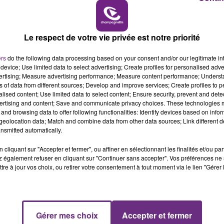
16h00 - 20h00
MPAGNE FM
LE WEEK-END CHAMP
Le respect de votre vie privée est notre priorité
LE MAGASIN JOUÉCLUB DE REIMS FERME
SES PORTES
ers
do the following data processing based on your consent and/or our legitimate int
C'était l'une des institutions du centre-ville
device; Use limited data to select advertising; Create profiles for personalised adver
vertising; Measure advertising performance; Measure content performance; Unders
rémois. Le magasin JouéClub est contraint de
ns of data from different sources; Develop and improve services; Create profiles to 
fermer ses portes.
alised content; Use limited data to select content; Ensure security, prevent and detect
ertising and content; Save and communicate privacy choices. These technologies
and browsing data to offer following functionalities: Identify devices based on infor
eolocation data; Match and combine data from other data sources; Link different de
nsmitted automatically.
cliquant sur "Accepter et fermer", ou affiner en sélectionnant les finalités et/ou pa
 également refuser en cliquant sur "Continuer sans accepter". Vos préférences ne 
tre à jour vos choix, ou retirer votre consentement à tout moment via le lien "Gérer 
Gérer mes choix
Accepter et fermer
7h00 - 11h00