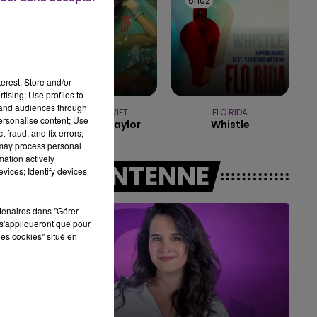
5h06
5h06
5h02
5h02
7h00 - 11h00
AGNE FM
BEST OF
erest: Store and/or
tising; Use profiles to
tand audiences through
TAYLOR SWIFT
FLO RIDA
personalise content; Use
Elizabeth Taylor
Whistle
 fraud, and fix errors;
 may process personal
mation actively
A L'ANTENNE
vices; Identify devices
rtenaires dans "Gérer
s'appliqueront que pour
les cookies" situé en
11h00 - 16h00