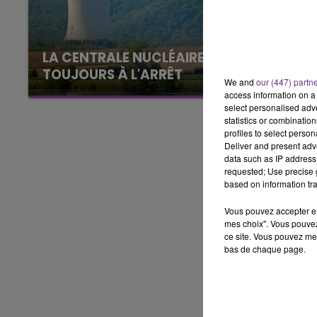
11h00 - 16h00
LE WEEK-END CHA
LA CENTRALE NUCLÉAIRE DE CHOOZ
TOUJOURS À L'ARRÊT
We and
our (447) partn
Cela fait déjà une semaine que la centrale
access information on a 
select personalised ad
nucléaire ardennaise est à l'arrêt. Une situation
statistics or combinatio
justifiée par la sécheresse intense qui est
profiles to select person
toujours présente.
Deliver and present adv
data such as IP address 
requested; Use precise g
based on information tra
Vous pouvez accepter en 
mes choix". Vous pouvez
ce site. Vous pouvez met
bas de chaque page.
16h00 - 20h00